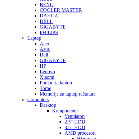
BENQ
COOLER MASTER
DAHUA
DELL
GIGABYTE
PHILIPS
Laptop
Acer
Asus
Dell
GIGABYTE
HP
Lenovo
Xiaomi
Punjac za laptop
Torbe
Memorije za laptop računare
Computers
Desktop
Komponente
Ventilatori
2.5″ HDD
3.5″ HDD
AMD procesori
Hladnjaci