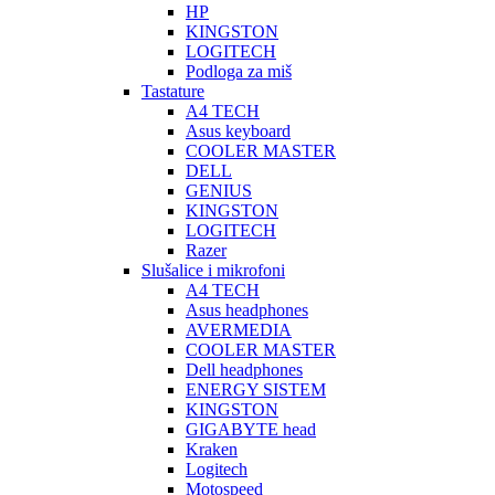
HP
KINGSTON
LOGITECH
Podloga za miš
Tastature
A4 TECH
Asus keyboard
COOLER MASTER
DELL
GENIUS
KINGSTON
LOGITECH
Razer
Slušalice i mikrofoni
A4 TECH
Asus headphones
AVERMEDIA
COOLER MASTER
Dell headphones
ENERGY SISTEM
KINGSTON
GIGABYTE head
Kraken
Logitech
Motospeed