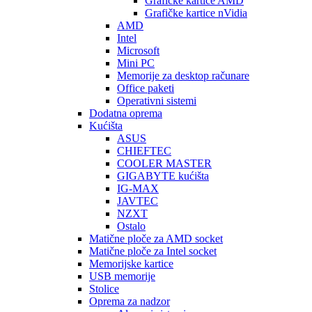
Graficke kartice AMD
Grafičke kartice nVidia
AMD
Intel
Microsoft
Mini PC
Memorije za desktop računare
Office paketi
Operativni sistemi
Dodatna oprema
Kućišta
ASUS
CHIEFTEC
COOLER MASTER
GIGABYTE kućišta
IG-MAX
JAVTEC
NZXT
Ostalo
Matične ploče za AMD socket
Matične ploče za Intel socket
Memorijske kartice
USB memorije
Stolice
Oprema za nadzor