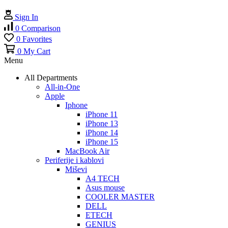
Sign In
0
Comparison
0
Favorites
0
My Cart
Menu
All Departments
All-in-One
Apple
Iphone
iPhone 11
iPhone 13
iPhone 14
iPhone 15
MacBook Air
Periferije i kablovi
Miševi
A4 TECH
Asus mouse
COOLER MASTER
DELL
ETECH
GENIUS