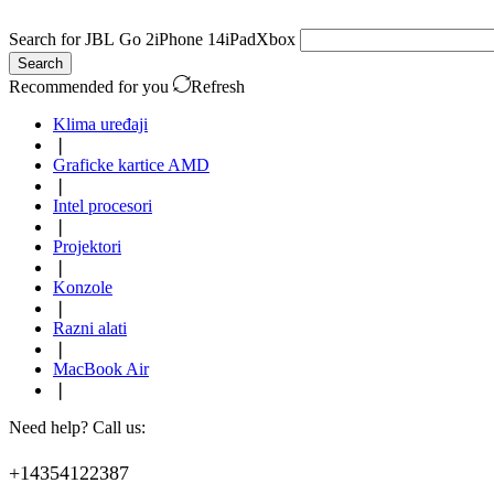
Search for
JBL Go 2
iPhone 14
iPad
Xbox
Search
Recommended for you
Refresh
Klima uređaji
❘
Graficke kartice AMD
❘
Intel procesori
❘
Projektori
❘
Konzole
❘
Razni alati
❘
MacBook Air
❘
Need help? Call us:
+14354122387