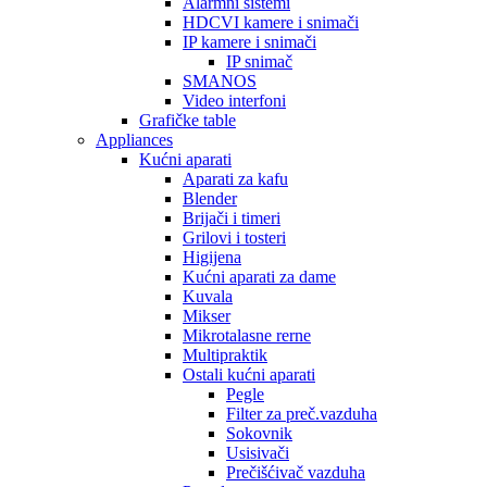
Alarmni sistemi
HDCVI kamere i snimači
IP kamere i snimači
IP snimač
SMANOS
Video interfoni
Grafičke table
Appliances
Kućni aparati
Aparati za kafu
Blender
Brijači i timeri
Grilovi i tosteri
Higijena
Kućni aparati za dame
Kuvala
Mikser
Mikrotalasne rerne
Multipraktik
Ostali kućni aparati
Pegle
Filter za preč.vazduha
Sokovnik
Usisivači
Prečišćivač vazduha