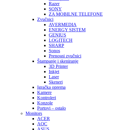
Razer
SONY
ZA MOBILNE TELEFONE
Zvučnici
AVERMEDIA
ENERGY SISTEM
GENIUS
LOGITECH
SHARP
Sonos
Prenosni zvučnici
Štampanje i skeniranje
3D Printer
Inkjet
Laser
Skeneri
Igračka oprema
Kamere
Kontroleri
Konzole
Portovi – ostalo
Monitors
ACER
AOC
ASUS