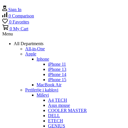
Sign In
0
Comparison
0
Favorites
0
My Cart
Menu
All Departments
All-in-One
Apple
Iphone
iPhone 11
iPhone 13
iPhone 14
iPhone 15
MacBook Air
Periferije i kablovi
Miševi
A4 TECH
Asus mouse
COOLER MASTER
DELL
ETECH
GENIUS