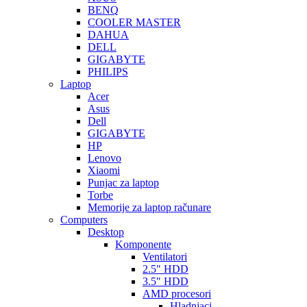
BENQ
COOLER MASTER
DAHUA
DELL
GIGABYTE
PHILIPS
Laptop
Acer
Asus
Dell
GIGABYTE
HP
Lenovo
Xiaomi
Punjac za laptop
Torbe
Memorije za laptop računare
Computers
Desktop
Komponente
Ventilatori
2.5″ HDD
3.5″ HDD
AMD procesori
Hladnjaci