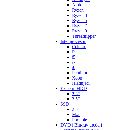
Athlon
Ryzen
Ryzen 3
Ryzen 5
Ryzen 7
Ryzen 9
Threadripper
Intel procesori
Celeron
i3
i5
i7
i9
Pentium
Xeon
Hladnjaci
Eksterni HDD
2.5″
3.5″
SSD
2.5″
M.2
Portable
DVD i Blu-ray uređaji