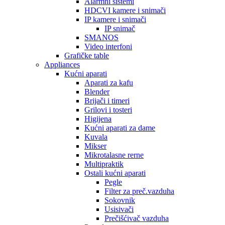
Alarmni sistemi
HDCVI kamere i snimači
IP kamere i snimači
IP snimač
SMANOS
Video interfoni
Grafičke table
Appliances
Kućni aparati
Aparati za kafu
Blender
Brijači i timeri
Grilovi i tosteri
Higijena
Kućni aparati za dame
Kuvala
Mikser
Mikrotalasne rerne
Multipraktik
Ostali kućni aparati
Pegle
Filter za preč.vazduha
Sokovnik
Usisivači
Prečišćivač vazduha