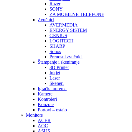
Razer
SONY
ZA MOBILNE TELEFONE
Zvučnici
AVERMEDIA
ENERGY SISTEM
GENIUS
LOGITECH
SHARP
Sonos
Prenosni zvučnici
Štampanje i skeniranje
3D Printer
Inkjet
Laser
Skeneri
Igračka oprema
Kamere
Kontroleri
Konzole
Portovi – ostalo
Monitors
ACER
AOC
ASUS