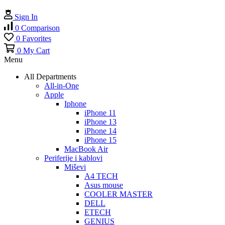
Sign In
0
Comparison
0
Favorites
0
My Cart
Menu
All Departments
All-in-One
Apple
Iphone
iPhone 11
iPhone 13
iPhone 14
iPhone 15
MacBook Air
Periferije i kablovi
Miševi
A4 TECH
Asus mouse
COOLER MASTER
DELL
ETECH
GENIUS