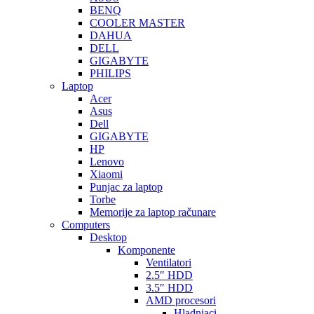
BENQ
COOLER MASTER
DAHUA
DELL
GIGABYTE
PHILIPS
Laptop
Acer
Asus
Dell
GIGABYTE
HP
Lenovo
Xiaomi
Punjac za laptop
Torbe
Memorije za laptop računare
Computers
Desktop
Komponente
Ventilatori
2.5″ HDD
3.5″ HDD
AMD procesori
Hladnjaci