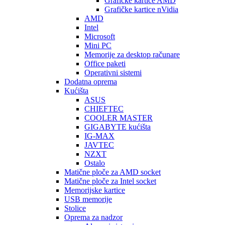
Graficke kartice AMD
Grafičke kartice nVidia
AMD
Intel
Microsoft
Mini PC
Memorije za desktop računare
Office paketi
Operativni sistemi
Dodatna oprema
Kućišta
ASUS
CHIEFTEC
COOLER MASTER
GIGABYTE kućišta
IG-MAX
JAVTEC
NZXT
Ostalo
Matične ploče za AMD socket
Matične ploče za Intel socket
Memorijske kartice
USB memorije
Stolice
Oprema za nadzor