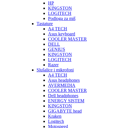
HP
KINGSTON
LOGITECH
Podloga za miš
Tastature
A4 TECH
Asus keyboard
COOLER MASTER
DELL
GENIUS
KINGSTON
LOGITECH
Razer
Slušalice i mikrofoni
A4 TECH
Asus headphones
AVERMEDIA
COOLER MASTER
Dell headphones
ENERGY SISTEM
KINGSTON
GIGABYTE head
Kraken
Logitech
Motospeed