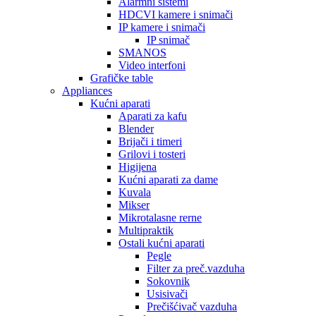
Alarmni sistemi
HDCVI kamere i snimači
IP kamere i snimači
IP snimač
SMANOS
Video interfoni
Grafičke table
Appliances
Kućni aparati
Aparati za kafu
Blender
Brijači i timeri
Grilovi i tosteri
Higijena
Kućni aparati za dame
Kuvala
Mikser
Mikrotalasne rerne
Multipraktik
Ostali kućni aparati
Pegle
Filter za preč.vazduha
Sokovnik
Usisivači
Prečišćivač vazduha