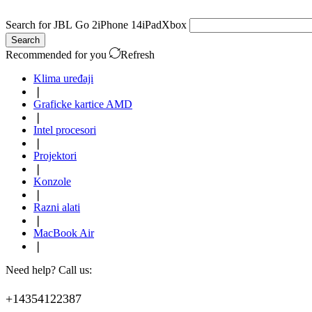
Search for
JBL Go 2
iPhone 14
iPad
Xbox
Search
Recommended for you
Refresh
Klima uređaji
❘
Graficke kartice AMD
❘
Intel procesori
❘
Projektori
❘
Konzole
❘
Razni alati
❘
MacBook Air
❘
Need help? Call us:
+14354122387