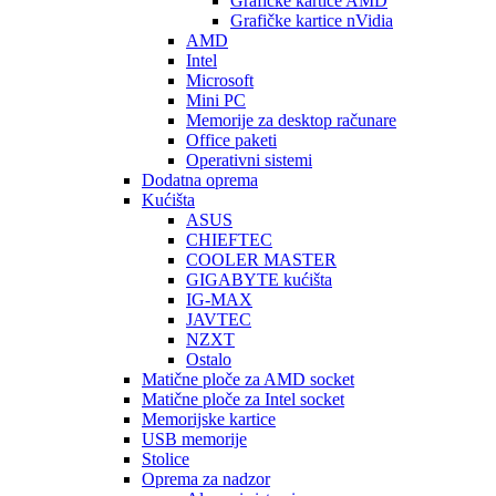
Graficke kartice AMD
Grafičke kartice nVidia
AMD
Intel
Microsoft
Mini PC
Memorije za desktop računare
Office paketi
Operativni sistemi
Dodatna oprema
Kućišta
ASUS
CHIEFTEC
COOLER MASTER
GIGABYTE kućišta
IG-MAX
JAVTEC
NZXT
Ostalo
Matične ploče za AMD socket
Matične ploče za Intel socket
Memorijske kartice
USB memorije
Stolice
Oprema za nadzor