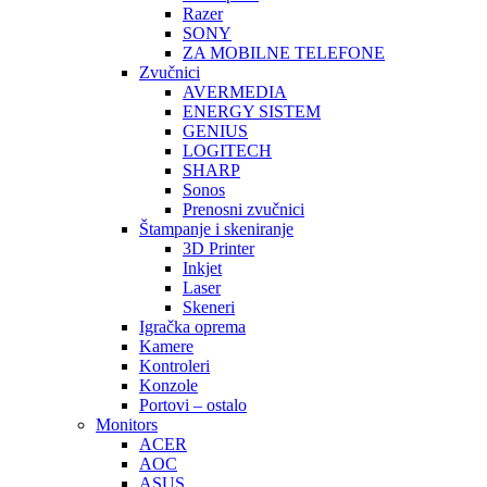
Razer
SONY
ZA MOBILNE TELEFONE
Zvučnici
AVERMEDIA
ENERGY SISTEM
GENIUS
LOGITECH
SHARP
Sonos
Prenosni zvučnici
Štampanje i skeniranje
3D Printer
Inkjet
Laser
Skeneri
Igračka oprema
Kamere
Kontroleri
Konzole
Portovi – ostalo
Monitors
ACER
AOC
ASUS