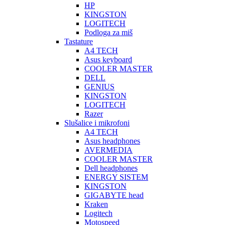
HP
KINGSTON
LOGITECH
Podloga za miš
Tastature
A4 TECH
Asus keyboard
COOLER MASTER
DELL
GENIUS
KINGSTON
LOGITECH
Razer
Slušalice i mikrofoni
A4 TECH
Asus headphones
AVERMEDIA
COOLER MASTER
Dell headphones
ENERGY SISTEM
KINGSTON
GIGABYTE head
Kraken
Logitech
Motospeed