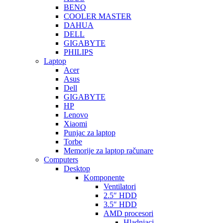
BENQ
COOLER MASTER
DAHUA
DELL
GIGABYTE
PHILIPS
Laptop
Acer
Asus
Dell
GIGABYTE
HP
Lenovo
Xiaomi
Punjac za laptop
Torbe
Memorije za laptop računare
Computers
Desktop
Komponente
Ventilatori
2.5″ HDD
3.5″ HDD
AMD procesori
Hladnjaci