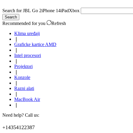
Search for
JBL Go 2
iPhone 14
iPad
Xbox
Search
Recommended for you
Refresh
Klima uređaji
❘
Graficke kartice AMD
❘
Intel procesori
❘
Projektori
❘
Konzole
❘
Razni alati
❘
MacBook Air
❘
Need help? Call us:
+14354122387