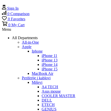
Sign In
0
Comparison
0
Favorites
0
My Cart
Menu
All Departments
All-in-One
Apple
Iphone
iPhone 11
iPhone 13
iPhone 14
iPhone 15
MacBook Air
Periferije i kablovi
Miševi
A4 TECH
Asus mouse
COOLER MASTER
DELL
ETECH
GENIUS