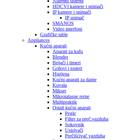
Alarmni sistemi
HDCVI kamere i snimači
IP kamere i snimači
IP snimač
SMANOS
Video interfoni
Grafičke table
Appliances
Kućni aparati
Aparati za kafu
Blender
Brijači i timeri
Grilovi i tosteri
Higijena
Kućni aparati za dame
Kuvala
Mikser
Mikrotalasne rerne
Multipraktik
Ostali kućni aparati
Pegle
Filter za preč.vazduha
Sokovnik
Usisivači
Prečišćivač vazduha