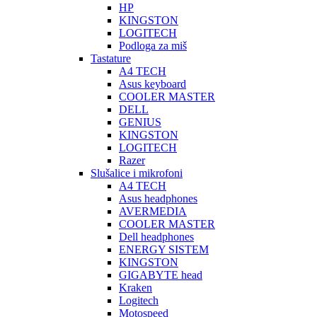
HP
KINGSTON
LOGITECH
Podloga za miš
Tastature
A4 TECH
Asus keyboard
COOLER MASTER
DELL
GENIUS
KINGSTON
LOGITECH
Razer
Slušalice i mikrofoni
A4 TECH
Asus headphones
AVERMEDIA
COOLER MASTER
Dell headphones
ENERGY SISTEM
KINGSTON
GIGABYTE head
Kraken
Logitech
Motospeed