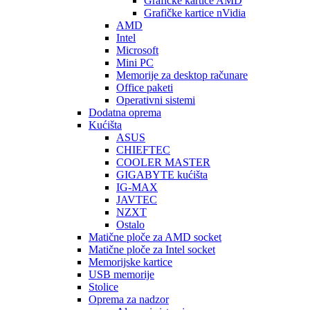
Graficke kartice AMD
Grafičke kartice nVidia
AMD
Intel
Microsoft
Mini PC
Memorije za desktop računare
Office paketi
Operativni sistemi
Dodatna oprema
Kućišta
ASUS
CHIEFTEC
COOLER MASTER
GIGABYTE kućišta
IG-MAX
JAVTEC
NZXT
Ostalo
Matične ploče za AMD socket
Matične ploče za Intel socket
Memorijske kartice
USB memorije
Stolice
Oprema za nadzor