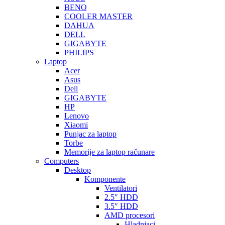
BENQ
COOLER MASTER
DAHUA
DELL
GIGABYTE
PHILIPS
Laptop
Acer
Asus
Dell
GIGABYTE
HP
Lenovo
Xiaomi
Punjac za laptop
Torbe
Memorije za laptop računare
Computers
Desktop
Komponente
Ventilatori
2.5″ HDD
3.5″ HDD
AMD procesori
Hladnjaci