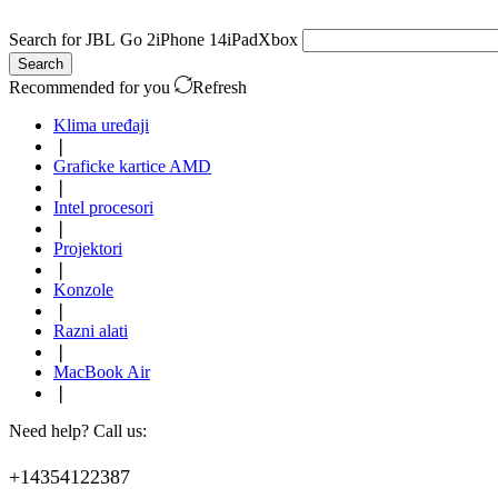
Search for
JBL Go 2
iPhone 14
iPad
Xbox
Search
Recommended for you
Refresh
Klima uređaji
❘
Graficke kartice AMD
❘
Intel procesori
❘
Projektori
❘
Konzole
❘
Razni alati
❘
MacBook Air
❘
Need help? Call us:
+14354122387