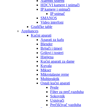
Alarmni sistemi
HDCVI kamere i snimači
IP kamere i snimači
IP snimač
SMANOS
Video interfoni
Grafičke table
Appliances
Kućni aparati
Aparati za kafu
Blender
Brijači i timeri
Grilovi i tosteri
Higijena
Kućni aparati za dame
Kuvala
Mikser
Mikrotalasne rerne
Multipraktik
Ostali kućni aparati
Pegle
Filter za preč.vazduha
Sokovnik
Usisivači
Prečišćivač vazduha