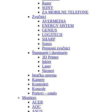
Razer
SONY
ZA MOBILNE TELEFONE
Zvučnici
AVERMEDIA
ENERGY SISTEM
GENIUS
LOGITECH
SHARP
Sonos
Prenosni zvučnici
Štampanje i skeniranje
3D Printer
Inkjet
Laser
Skeneri
Igračka oprema
Kamere
Kontroleri
Konzole
Portovi – ostalo
Monitors
ACER
AOC
ASUS