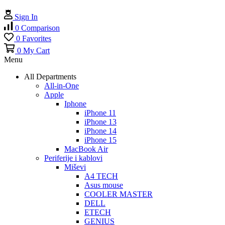
Sign In
0
Comparison
0
Favorites
0
My Cart
Menu
All Departments
All-in-One
Apple
Iphone
iPhone 11
iPhone 13
iPhone 14
iPhone 15
MacBook Air
Periferije i kablovi
Miševi
A4 TECH
Asus mouse
COOLER MASTER
DELL
ETECH
GENIUS