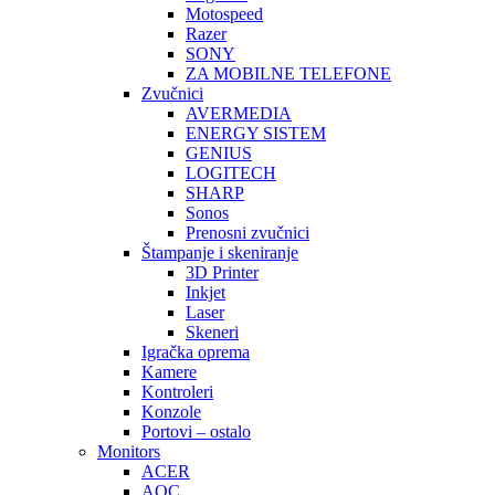
Motospeed
Razer
SONY
ZA MOBILNE TELEFONE
Zvučnici
AVERMEDIA
ENERGY SISTEM
GENIUS
LOGITECH
SHARP
Sonos
Prenosni zvučnici
Štampanje i skeniranje
3D Printer
Inkjet
Laser
Skeneri
Igračka oprema
Kamere
Kontroleri
Konzole
Portovi – ostalo
Monitors
ACER
AOC