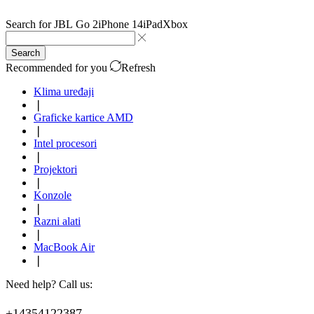
Search for
JBL Go 2
iPhone 14
iPad
Xbox
Search
Recommended for you
Refresh
Klima uređaji
❘
Graficke kartice AMD
❘
Intel procesori
❘
Projektori
❘
Konzole
❘
Razni alati
❘
MacBook Air
❘
Need help? Call us:
+14354122387