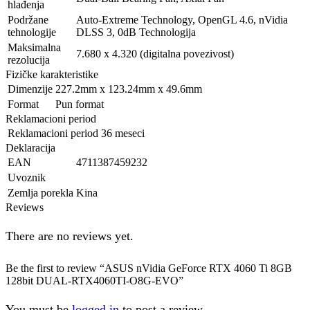
hlađenja
Podržane
Auto-Extreme Technology, OpenGL 4.6, nVidia
tehnologije
DLSS 3, 0dB Technologija
Maksimalna
7.680 x 4.320 (digitalna povezivost)
rezolucija
Fizičke karakteristike
Dimenzije
227.2mm x 123.24mm x 49.6mm
Format
Pun format
Reklamacioni period
Reklamacioni period
36 meseci
Deklaracija
EAN
4711387459232
Uvoznik
Zemlja porekla
Kina
Reviews
There are no reviews yet.
Be the first to review “ASUS nVidia GeForce RTX 4060 Ti 8GB
128bit DUAL-RTX4060TI-O8G-EVO”
You must be
logged in
to post a review.