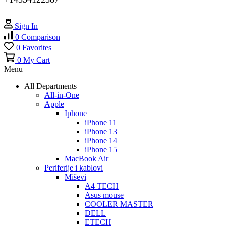
Sign In
0
Comparison
0
Favorites
0
My Cart
Menu
All Departments
All-in-One
Apple
Iphone
iPhone 11
iPhone 13
iPhone 14
iPhone 15
MacBook Air
Periferije i kablovi
Miševi
A4 TECH
Asus mouse
COOLER MASTER
DELL
ETECH