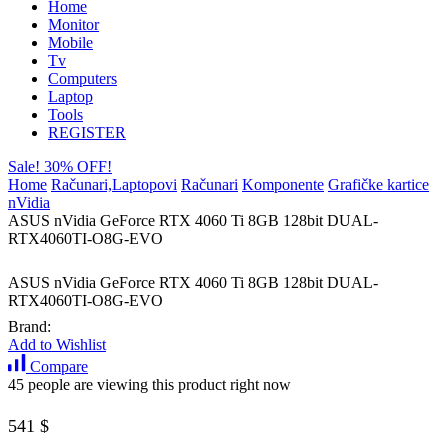
Home
Monitor
Mobile
Tv
Computers
Laptop
Tools
REGISTER
Sale! 30% OFF!
Home
Računari,Laptopovi
Računari
Komponente
Grafičke kartice
nVidia
ASUS nVidia GeForce RTX 4060 Ti 8GB 128bit DUAL-
RTX4060TI-O8G-EVO
ASUS nVidia GeForce RTX 4060 Ti 8GB 128bit DUAL-
RTX4060TI-O8G-EVO
Brand:
Add to Wishlist
Compare
45 people are viewing this product right now
541
$