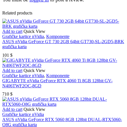
Related products
Add to cart
Quick View
Grafičke kartice nVidia
,
Komponente
ASUS nVidia GeForce GT 730 2GB 64bit GT730-SL-2GD5-BRK
grafička karta
101
$
Add to cart
Quick View
Grafičke kartice nVidia
,
Komponente
GIGABYTE nVidia GeForce RTX 4060 Ti 8GB 128bit GV-
N406TWF2OC-8GD
710
$
Add to cart
Quick View
Grafičke kartice nVidia
ASUS nVidia GeForce RTX 5060 8GB 128bit DUAL-RTX5060-
O8G grafička karta