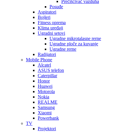
Prečišćivač vazduha
Posuđe
Aspiratori
Bojleri
Fitness oprema
Klima uređaji
Ugradni setovi
Ugradne mikrotalasne rerne
Ugradne ploče za kuvanje
Ugradne rerne
Radijatori
Mobile Phone
Alcatel
ASUS telefon
Caterpillar
Honor
Huawei
Motorola
Nokia
REALME
Samsung
Xiaomi
Powerbank
TV
Projektori