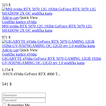
523
$
Add to cart
Quick View
Grafičke kartice nVidia
MSI nvidia RTX 5070 12G 192bit GeForce RTX 5070 12G
SHADOW 2X OC grafička karta
971
$
Add to cart
Quick View
Grafičke kartice nVidia
GIGABYTE nVidia GeForce RTX 5070 GAMING 12GB 192bit
GV-N5070GAMING OC-12GD rev 1.0 grafička karta
1,154
$
ASUS nVidia GeForce RTX 4060 T...
541
$
Remember Me