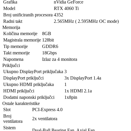
Grafika
nVidia GeForce
Model
RTX 4060 Ti
Broj unificiranih procesora
4352
Radni takt
2.565MHz ( 2.595MHz OC mode)
Memorija
Količina memorije
8GB
Magistrala memorije
128bit
Tip memorije
GDDR6
Takt memorije
18Gbps
Napomena
Izlaz za 4 monitora
Priključci
Ukupno DisplayPort priključaka
3
DisplayPort priključci
3x DisplayPort 1.4a
Ukupno HDMI priključaka
1
HDMI priključci
1x HDMI 2.1a
Dodatni naponski priključci
1x8pin
Ostale karakteristike
Slot
PCI-Express 4.0
Broj
2x ventilatora
ventilatora
Sistem
Dual-Ball Bearing Fan, Axial Fan