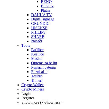
BENQ
EPSON
Platna
DAHUA TV
Digital signage
GRUNDIG
HISENSE
PHILIPS
SHARP
Nosači
Tools
Bušilice
Kosilice
Mašine
Oprema za baštu
Punjač i baterija
Razni alati
Testere
Trimeri
Crypto Wallets
Crypto Miners
Login
Register
Show more (7)
Show less ↑