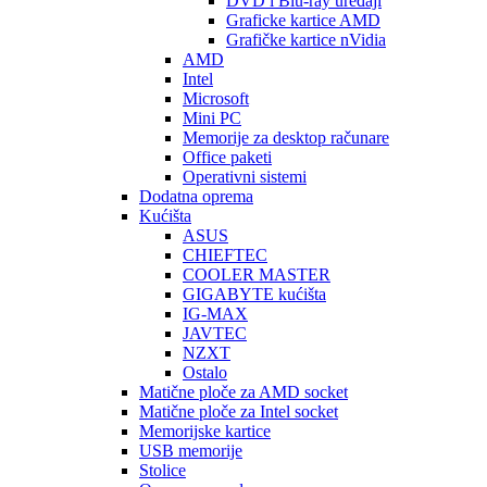
DVD i Blu-ray uređaji
Graficke kartice AMD
Grafičke kartice nVidia
AMD
Intel
Microsoft
Mini PC
Memorije za desktop računare
Office paketi
Operativni sistemi
Dodatna oprema
Kućišta
ASUS
CHIEFTEC
COOLER MASTER
GIGABYTE kućišta
IG-MAX
JAVTEC
NZXT
Ostalo
Matične ploče za AMD socket
Matične ploče za Intel socket
Memorijske kartice
USB memorije
Stolice