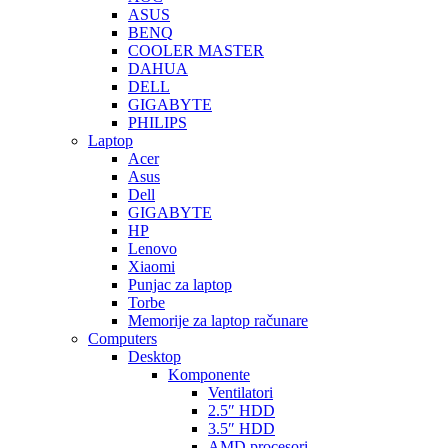
ASUS
BENQ
COOLER MASTER
DAHUA
DELL
GIGABYTE
PHILIPS
Laptop
Acer
Asus
Dell
GIGABYTE
HP
Lenovo
Xiaomi
Punjac za laptop
Torbe
Memorije za laptop računare
Computers
Desktop
Komponente
Ventilatori
2.5″ HDD
3.5″ HDD
AMD procesori