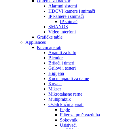
Oprema za nadzor
Alarmni sistemi
HDCVI kamere i snimači
IP kamere i snimači
IP snimač
SMANOS
Video interfoni
Grafičke table
Appliances
Kućni aparati
Aparati za kafu
Blender
Brijači i timeri
Grilovi i tosteri
Higijena
Kućni aparati za dame
Kuvala
Mikser
Mikrotalasne rerne
Multipraktik
Ostali kućni aparati
Pegle
Filter za preč.vazduha
Sokovnik
Usisivači