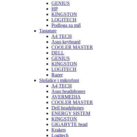
GENIUS
HP
KINGSTON
LOGITECH
Podloga za miš
Tastature
A4 TECH
Asus keyboard
COOLER MASTER
DELL
GENIUS
KINGSTON
LOGITECH
Razer
Slušalice i mikrofoni
A4 TECH
Asus headphones
AVERMEDIA
COOLER MASTER
Dell headphones
ENERGY SISTEM
KINGSTON
GIGABYTE head
Kraken
Logitech