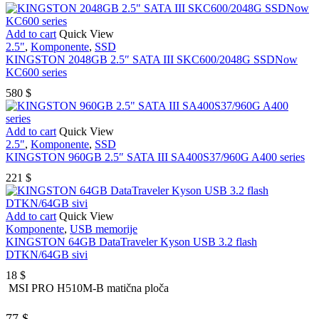
Add to cart
Quick View
2.5"
,
Komponente
,
SSD
KINGSTON 2048GB 2.5″ SATA III SKC600/2048G SSDNow
KC600 series
580
$
Add to cart
Quick View
2.5"
,
Komponente
,
SSD
KINGSTON 960GB 2.5″ SATA III SA400S37/960G A400 series
221
$
Add to cart
Quick View
Komponente
,
USB memorije
KINGSTON 64GB DataTraveler Kyson USB 3.2 flash
DTKN/64GB sivi
18
$
MSI PRO H510M-B matična ploča
77
$