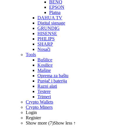
BENQ
EPSON
Platna
DAHUA TV
Digital signage
GRUNDIG
HISENSE
PHILIPS
SHARP
Nosači
Tools
Bušilice
Kosilice
Mašine
Oprema za baštu
Punjač i baterija
Razni alati
Testere
Trimeri
Crypto Wallets
Crypto Miners
Login
Register
Show more (7)
Show less ↑