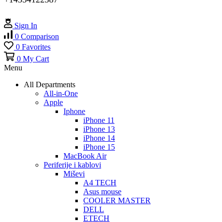
Sign In
0
Comparison
0
Favorites
0
My Cart
Menu
All Departments
All-in-One
Apple
Iphone
iPhone 11
iPhone 13
iPhone 14
iPhone 15
MacBook Air
Periferije i kablovi
Miševi
A4 TECH
Asus mouse
COOLER MASTER
DELL
ETECH