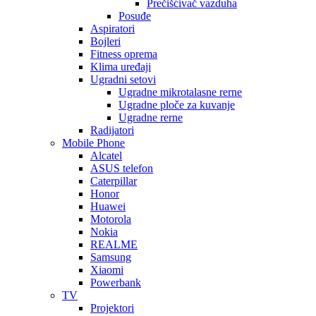
Prečišćivač vazduha
Posuđe
Aspiratori
Bojleri
Fitness oprema
Klima uređaji
Ugradni setovi
Ugradne mikrotalasne rerne
Ugradne ploče za kuvanje
Ugradne rerne
Radijatori
Mobile Phone
Alcatel
ASUS telefon
Caterpillar
Honor
Huawei
Motorola
Nokia
REALME
Samsung
Xiaomi
Powerbank
TV
Projektori