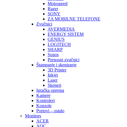
Motospeed
Razer
SONY
ZA MOBILNE TELEFONE
Zvučnici
AVERMEDIA
ENERGY SISTEM
GENIUS
LOGITECH
SHARP
Sonos
Prenosni zvučnici
Štampanje i skeniranje
3D Printer
Inkjet
Laser
Skeneri
Igračka oprema
Kamere
Kontroleri
Konzole
Portovi – ostalo
Monitors
ACER
AOC