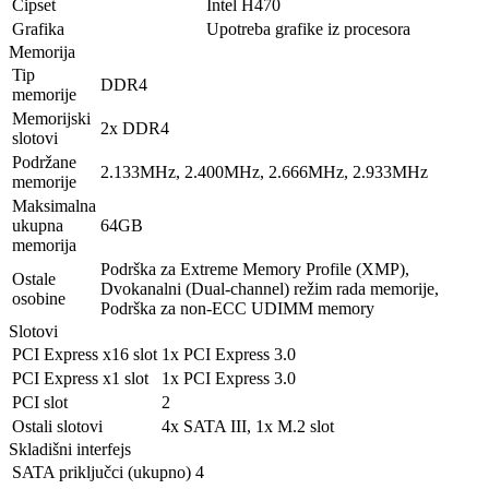
Čipset
Intel H470
Grafika
Upotreba grafike iz procesora
Memorija
Tip
DDR4
memorije
Memorijski
2x DDR4
slotovi
Podržane
2.133MHz, 2.400MHz, 2.666MHz, 2.933MHz
memorije
Maksimalna
ukupna
64GB
memorija
Podrška za Extreme Memory Profile (XMP),
Ostale
Dvokanalni (Dual-channel) režim rada memorije,
osobine
Podrška za non-ECC UDIMM memory
Slotovi
PCI Express x16 slot
1x PCI Express 3.0
PCI Express x1 slot
1x PCI Express 3.0
PCI slot
2
Ostali slotovi
4x SATA III, 1x M.2 slot
Skladišni interfejs
SATA priključci (ukupno)
4