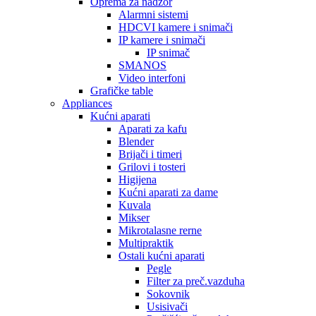
Oprema za nadzor
Alarmni sistemi
HDCVI kamere i snimači
IP kamere i snimači
IP snimač
SMANOS
Video interfoni
Grafičke table
Appliances
Kućni aparati
Aparati za kafu
Blender
Brijači i timeri
Grilovi i tosteri
Higijena
Kućni aparati za dame
Kuvala
Mikser
Mikrotalasne rerne
Multipraktik
Ostali kućni aparati
Pegle
Filter za preč.vazduha
Sokovnik
Usisivači