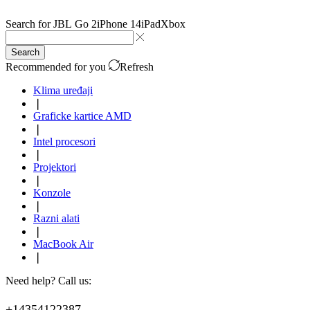
Search for
JBL Go 2
iPhone 14
iPad
Xbox
Search
Recommended for you
Refresh
Klima uređaji
❘
Graficke kartice AMD
❘
Intel procesori
❘
Projektori
❘
Konzole
❘
Razni alati
❘
MacBook Air
❘
Need help? Call us:
+14354122387