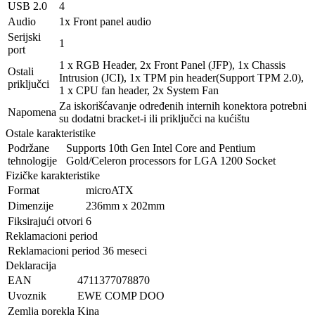
USB 2.0
4
Audio
1x Front panel audio
Serijski
1
port
1 x RGB Header, 2x Front Panel (JFP), 1x Chassis
Ostali
Intrusion (JCI), 1x TPM pin header(Support TPM 2.0),
priključci
1 x CPU fan header, 2x System Fan
Za iskorišćavanje određenih internih konektora potrebni
Napomena
su dodatni bracket-i ili priključci na kućištu
Ostale karakteristike
Podržane
Supports 10th Gen Intel Core and Pentium
tehnologije
Gold/Celeron processors for LGA 1200 Socket
Fizičke karakteristike
Format
microATX
Dimenzije
236mm x 202mm
Fiksirajući otvori
6
Reklamacioni period
Reklamacioni period
36 meseci
Deklaracija
EAN
4711377078870
Uvoznik
EWE COMP DOO
Zemlja porekla
Kina