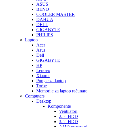
ASUS
BENQ
COOLER MASTER
DAHUA
DELL
GIGABYTE
PHILIPS
Laptop
Acer
Asus
Dell
GIGABYTE
HP
Lenovo
Xiaomi
Punjac za laptop
Torbe
Memorije za laptop računare
Computers
Desktop
Komponente
Ventilatori
2.5″ HDD
3.5″ HDD
AMD procesori