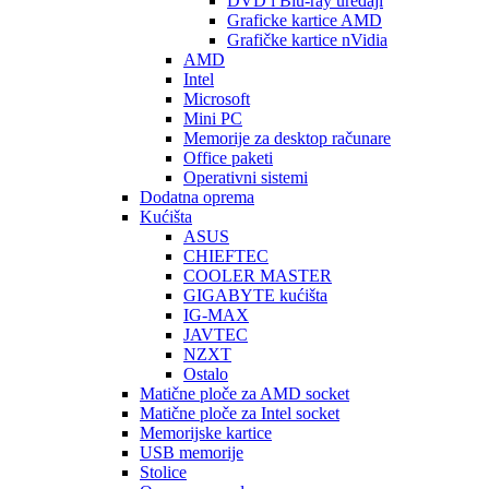
DVD i Blu-ray uređaji
Graficke kartice AMD
Grafičke kartice nVidia
AMD
Intel
Microsoft
Mini PC
Memorije za desktop računare
Office paketi
Operativni sistemi
Dodatna oprema
Kućišta
ASUS
CHIEFTEC
COOLER MASTER
GIGABYTE kućišta
IG-MAX
JAVTEC
NZXT
Ostalo
Matične ploče za AMD socket
Matične ploče za Intel socket
Memorijske kartice
USB memorije
Stolice