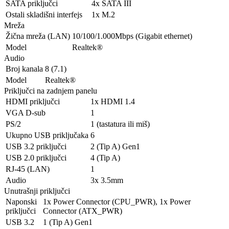
SATA priključci
4x SATA III
Ostali skladišni interfejs
1x M.2
Mreža
Žična mreža (LAN)
10/100/1.000Mbps (Gigabit ethernet)
Model
Realtek®
Audio
Broj kanala
8 (7.1)
Model
Realtek®
Priključci na zadnjem panelu
HDMI priključci
1x HDMI 1.4
VGA D-sub
1
PS/2
1 (tastatura ili miš)
Ukupno USB priključaka
6
USB 3.2 priključci
2 (Tip A) Gen1
USB 2.0 priključci
4 (Tip A)
RJ-45 (LAN)
1
Audio
3x 3.5mm
Unutrašnji priključci
Naponski
1x Power Connector (CPU_PWR), 1x Power
priključci
Connector (ATX_PWR)
USB 3.2
1 (Tip A) Gen1