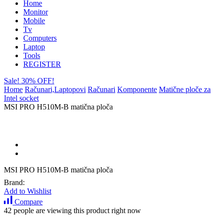
Home
Monitor
Mobile
Tv
Computers
Laptop
Tools
REGISTER
Sale! 30% OFF!
Home
Računari,Laptopovi
Računari
Komponente
Matične ploče za
Intel socket
MSI PRO H510M-B matična ploča
MSI PRO H510M-B matična ploča
Brand:
Add to Wishlist
Compare
42 people are viewing this product right now