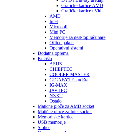
DVD i Blu-ray uređaji
Graficke kartice AMD
Grafičke kartice nVidia
AMD
Intel
Microsoft
Mini PC
Memorije za desktop računare
Office paketi
Operativni sistemi
Dodatna oprema
Kućišta
ASUS
CHIEFTEC
COOLER MASTER
GIGABYTE kućišta
IG-MAX
JAVTEC
NZXT
Ostalo
Matične ploče za AMD socket
Matične ploče za Intel socket
Memorijske kartice
USB memorije
Stolice