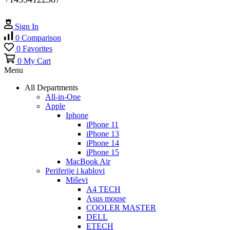
Sign In
0
Comparison
0
Favorites
0
My Cart
Menu
All Departments
All-in-One
Apple
Iphone
iPhone 11
iPhone 13
iPhone 14
iPhone 15
MacBook Air
Periferije i kablovi
Miševi
A4 TECH
Asus mouse
COOLER MASTER
DELL
ETECH