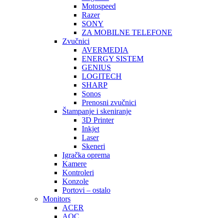
Motospeed
Razer
SONY
ZA MOBILNE TELEFONE
Zvučnici
AVERMEDIA
ENERGY SISTEM
GENIUS
LOGITECH
SHARP
Sonos
Prenosni zvučnici
Štampanje i skeniranje
3D Printer
Inkjet
Laser
Skeneri
Igračka oprema
Kamere
Kontroleri
Konzole
Portovi – ostalo
Monitors
ACER
AOC