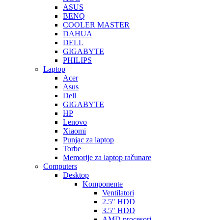
ASUS
BENQ
COOLER MASTER
DAHUA
DELL
GIGABYTE
PHILIPS
Laptop
Acer
Asus
Dell
GIGABYTE
HP
Lenovo
Xiaomi
Punjac za laptop
Torbe
Memorije za laptop računare
Computers
Desktop
Komponente
Ventilatori
2.5″ HDD
3.5″ HDD
AMD procesori