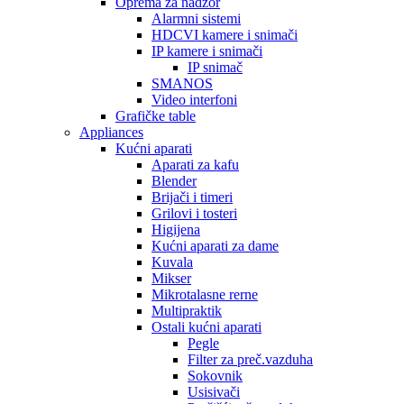
Oprema za nadzor
Alarmni sistemi
HDCVI kamere i snimači
IP kamere i snimači
IP snimač
SMANOS
Video interfoni
Grafičke table
Appliances
Kućni aparati
Aparati za kafu
Blender
Brijači i timeri
Grilovi i tosteri
Higijena
Kućni aparati za dame
Kuvala
Mikser
Mikrotalasne rerne
Multipraktik
Ostali kućni aparati
Pegle
Filter za preč.vazduha
Sokovnik
Usisivači