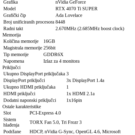
Grafika
nVidia GeForce
Model
RTX 4070 Ti SUPER
Grafički čip
Ada Lovelace
Broj unificiranih procesora
8448
Radni takt
2.670MHz (2.685MHz boost clock)
Memorija
Količina memorije
16GB
Magistrala memorije
256bit
Tip memorije
GDDR6X
Napomena
Izlaz za 4 monitora
Priključci
Ukupno DisplayPort priključaka
3
DisplayPort priključci
3x DisplayPort 1.4a
Ukupno HDMI priključaka
1
HDMI priključci
1x HDMI 2.1a
Dodatni naponski priključci
1x16pin
Ostale karakteristike
Slot
PCI-Express 4.0
Sistem
TORX Fan 5.0, Tri Frozr 3
hlađenja
Podržane
HDCP, nVidia G-Sync, OpenGL 4.6, Microsoft