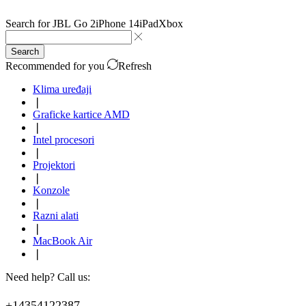
Search for
JBL Go 2
iPhone 14
iPad
Xbox
Search
Recommended for you
Refresh
Klima uređaji
❘
Graficke kartice AMD
❘
Intel procesori
❘
Projektori
❘
Konzole
❘
Razni alati
❘
MacBook Air
❘
Need help? Call us:
+14354122387