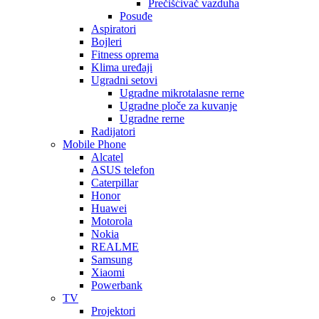
Prečišćivač vazduha
Posuđe
Aspiratori
Bojleri
Fitness oprema
Klima uređaji
Ugradni setovi
Ugradne mikrotalasne rerne
Ugradne ploče za kuvanje
Ugradne rerne
Radijatori
Mobile Phone
Alcatel
ASUS telefon
Caterpillar
Honor
Huawei
Motorola
Nokia
REALME
Samsung
Xiaomi
Powerbank
TV
Projektori