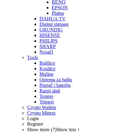
BENQ
EPSON
Platna
DAHUA TV
Digital signage
GRUNDIG
HISENSE
PHILIPS
SHARP
Nosači
Tools
Bušilice
Kosilice
Mašine
Oprema za baštu
Punjač i baterija
Razni alati
Testere
Trimeri
Crypto Wallets
Crypto Miners
Login
Register
Show more (7)
Show less ↑