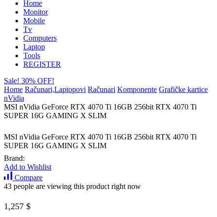
Home
Monitor
Mobile
Tv
Computers
Laptop
Tools
REGISTER
Sale! 30% OFF!
Home
Računari,Laptopovi
Računari
Komponente
Grafičke kartice
nVidia
MSI nVidia GeForce RTX 4070 Ti 16GB 256bit RTX 4070 Ti
SUPER 16G GAMING X SLIM
MSI nVidia GeForce RTX 4070 Ti 16GB 256bit RTX 4070 Ti
SUPER 16G GAMING X SLIM
Brand:
Add to Wishlist
Compare
43 people are viewing this product right now
1,257
$