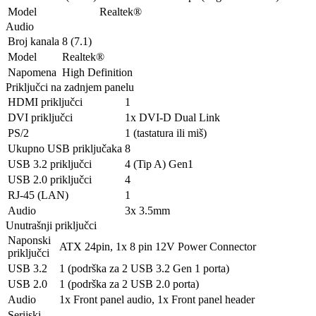
Model
Realtek®
Audio
Broj kanala
8 (7.1)
Model
Realtek®
Napomena
High Definition
Priključci na zadnjem panelu
HDMI priključci
1
DVI priključci
1x DVI-D Dual Link
PS/2
1 (tastatura ili miš)
Ukupno USB priključaka
8
USB 3.2 priključci
4 (Tip A) Gen1
USB 2.0 priključci
4
RJ-45 (LAN)
1
Audio
3x 3.5mm
Unutrašnji priključci
Naponski
ATX 24pin, 1x 8 pin 12V Power Connector
priključci
USB 3.2
1 (podrška za 2 USB 3.2 Gen 1 porta)
USB 2.0
1 (podrška za 2 USB 2.0 porta)
Audio
1x Front panel audio, 1x Front panel header
Serijski