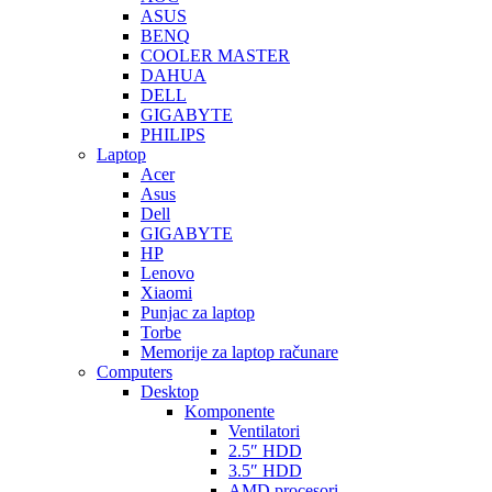
ASUS
BENQ
COOLER MASTER
DAHUA
DELL
GIGABYTE
PHILIPS
Laptop
Acer
Asus
Dell
GIGABYTE
HP
Lenovo
Xiaomi
Punjac za laptop
Torbe
Memorije za laptop računare
Computers
Desktop
Komponente
Ventilatori
2.5″ HDD
3.5″ HDD
AMD procesori