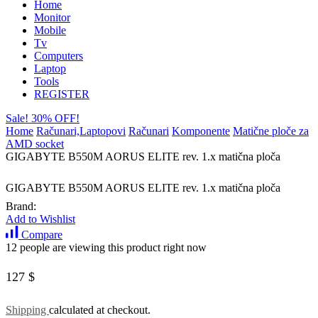
Home
Monitor
Mobile
Tv
Computers
Laptop
Tools
REGISTER
Sale! 30% OFF!
Home
Računari,Laptopovi
Računari
Komponente
Matične ploče za
AMD socket
GIGABYTE B550M AORUS ELITE rev. 1.x matična ploča
GIGABYTE B550M AORUS ELITE rev. 1.x matična ploča
Brand:
Add to Wishlist
Compare
12 people are viewing this product right now
127
$
Shipping
calculated at checkout.