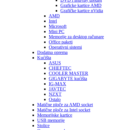
DVD i Blu-ray uređaji
Graficke kartice AMD
Grafičke kartice nVidia
AMD
Intel
Microsoft
Mini PC
Memorije za desktop računare
Office paketi
Operativni sistemi
Dodatna oprema
Kućišta
ASUS
CHIEFTEC
COOLER MASTER
GIGABYTE kućišta
IG-MAX
JAVTEC
NZXT
Ostalo
Matične ploče za AMD socket
Matične ploče za Intel socket
Memorijske kartice
USB memorije
Stolice