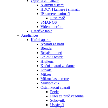
Oprema za nadzor
Alarmni sistemi
HDCVI kamere i snimači
IP kamere i snimači
IP snimač
SMANOS
Video interfoni
Grafičke table
Appliances
Kućni aparati
Aparati za kafu
Blender
Brijači i timeri
Grilovi i tosteri
Higijena
Kućni aparati za dame
Kuvala
Mikser
Mikrotalasne rerne
Multipraktik
Ostali kućni aparati
Pegle
Filter za preč.vazduha
Sokovnik
Usisivači