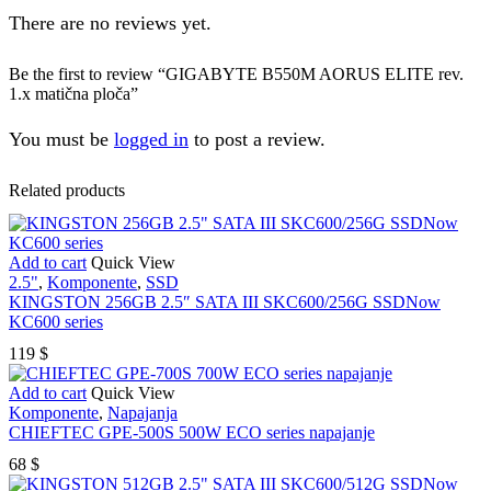
There are no reviews yet.
Be the first to review “GIGABYTE B550M AORUS ELITE rev.
1.x matična ploča”
You must be
logged in
to post a review.
Related products
Add to cart
Quick View
2.5"
,
Komponente
,
SSD
KINGSTON 256GB 2.5″ SATA III SKC600/256G SSDNow
KC600 series
119
$
Add to cart
Quick View
Komponente
,
Napajanja
CHIEFTEC GPE-500S 500W ECO series napajanje
68
$