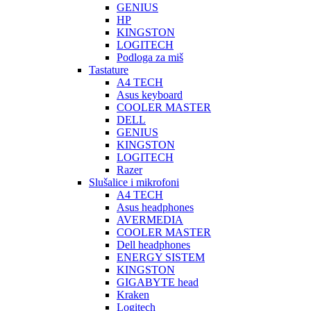
GENIUS
HP
KINGSTON
LOGITECH
Podloga za miš
Tastature
A4 TECH
Asus keyboard
COOLER MASTER
DELL
GENIUS
KINGSTON
LOGITECH
Razer
Slušalice i mikrofoni
A4 TECH
Asus headphones
AVERMEDIA
COOLER MASTER
Dell headphones
ENERGY SISTEM
KINGSTON
GIGABYTE head
Kraken
Logitech