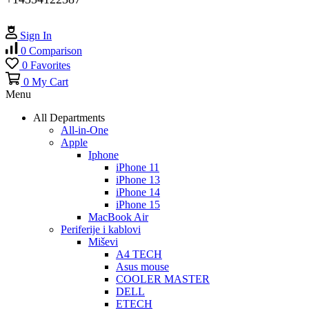
Sign In
0
Comparison
0
Favorites
0
My Cart
Menu
All Departments
All-in-One
Apple
Iphone
iPhone 11
iPhone 13
iPhone 14
iPhone 15
MacBook Air
Periferije i kablovi
Miševi
A4 TECH
Asus mouse
COOLER MASTER
DELL
ETECH