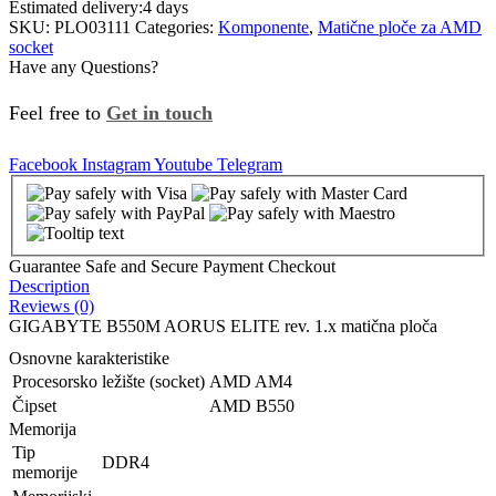
Estimated delivery:
4 days
SKU:
PLO03111
Categories:
Komponente
,
Matične ploče za AMD
socket
Have any Questions?
Feel free to
Get in touch
Facebook
Instagram
Youtube
Telegram
Guarantee Safe and Secure Payment Checkout
Description
Reviews (0)
GIGABYTE B550M AORUS ELITE rev. 1.x matična ploča
Osnovne karakteristike
Procesorsko ležište (socket)
AMD AM4
Čipset
AMD B550
Memorija
Tip
DDR4
memorije