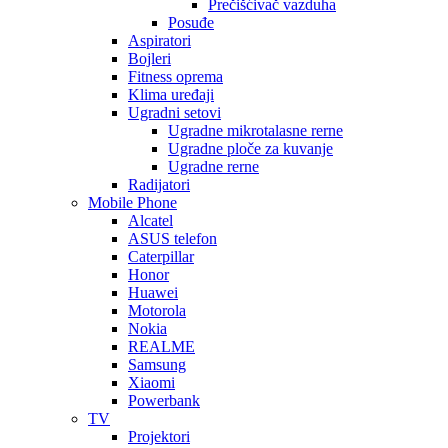
Prečišćivač vazduha
Posuđe
Aspiratori
Bojleri
Fitness oprema
Klima uređaji
Ugradni setovi
Ugradne mikrotalasne rerne
Ugradne ploče za kuvanje
Ugradne rerne
Radijatori
Mobile Phone
Alcatel
ASUS telefon
Caterpillar
Honor
Huawei
Motorola
Nokia
REALME
Samsung
Xiaomi
Powerbank
TV
Projektori