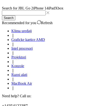
Search for
JBL Go 2
iPhone 14
iPad
Xbox
Search
Recommended for you
Refresh
Klima uređaji
❘
Graficke kartice AMD
❘
Intel procesori
❘
Projektori
❘
Konzole
❘
Razni alati
❘
MacBook Air
❘
Need help? Call us:
+14354122387