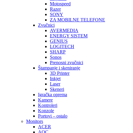
Motospeed
Razer
SONY
ZA MOBILNE TELEFONE
Zvučnici
AVERMEDIA
ENERGY SISTEM
GENIUS
LOGITECH
SHARP
Sonos
Prenosni zvučnici
Štampanje i skeniranje
3D Printer
Inkjet
Laser
Skeneri
Igračka oprema
Kamere
Kontroleri
Konzole
Portovi – ostalo
Monitors
ACER
AOC