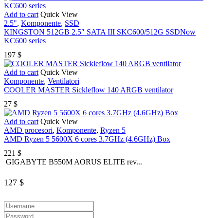
Add to cart
Quick View
2.5"
,
Komponente
,
SSD
KINGSTON 512GB 2.5″ SATA III SKC600/512G SSDNow
KC600 series
197
$
Add to cart
Quick View
Komponente
,
Ventilatori
COOLER MASTER Sickleflow 140 ARGB ventilator
27
$
Add to cart
Quick View
AMD procesori
,
Komponente
,
Ryzen 5
AMD Ryzen 5 5600X 6 cores 3.7GHz (4.6GHz) Box
221
$
GIGABYTE B550M AORUS ELITE rev...
127
$