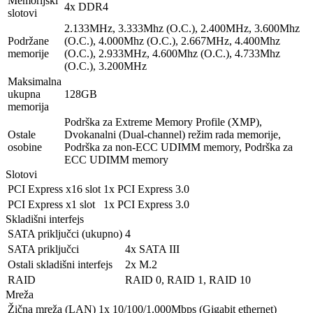
Memorijski
4x DDR4
slotovi
2.133MHz, 3.333Mhz (O.C.), 2.400MHz, 3.600Mhz
Podržane
(O.C.), 4.000Mhz (O.C.), 2.667MHz, 4.400Mhz
memorije
(O.C.), 2.933MHz, 4.600Mhz (O.C.), 4.733Mhz
(O.C.), 3.200MHz
Maksimalna
ukupna
128GB
memorija
Podrška za Extreme Memory Profile (XMP),
Ostale
Dvokanalni (Dual-channel) režim rada memorije,
osobine
Podrška za non-ECC UDIMM memory, Podrška za
ECC UDIMM memory
Slotovi
PCI Express x16 slot
1x PCI Express 3.0
PCI Express x1 slot
1x PCI Express 3.0
Skladišni interfejs
SATA priključci (ukupno)
4
SATA priključci
4x SATA III
Ostali skladišni interfejs
2x M.2
RAID
RAID 0, RAID 1, RAID 10
Mreža
Žična mreža (LAN)
1x 10/100/1.000Mbps (Gigabit ethernet)