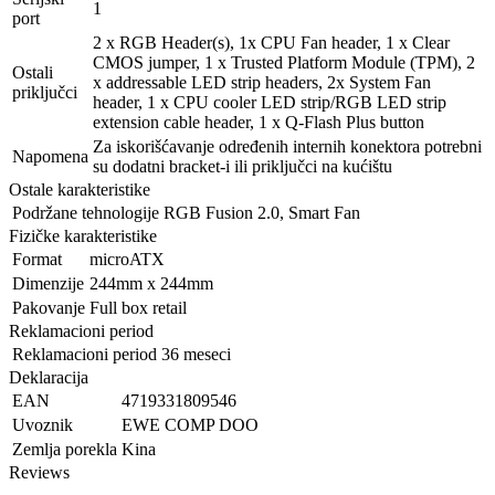
1
port
2 x RGB Header(s), 1x CPU Fan header, 1 x Clear
CMOS jumper, 1 x Trusted Platform Module (TPM), 2
Ostali
x addressable LED strip headers, 2x System Fan
priključci
header, 1 x CPU cooler LED strip/RGB LED strip
extension cable header, 1 x Q-Flash Plus button
Za iskorišćavanje određenih internih konektora potrebni
Napomena
su dodatni bracket-i ili priključci na kućištu
Ostale karakteristike
Podržane tehnologije
RGB Fusion 2.0, Smart Fan
Fizičke karakteristike
Format
microATX
Dimenzije
244mm x 244mm
Pakovanje
Full box retail
Reklamacioni period
Reklamacioni period
36 meseci
Deklaracija
EAN
4719331809546
Uvoznik
EWE COMP DOO
Zemlja porekla
Kina
Reviews