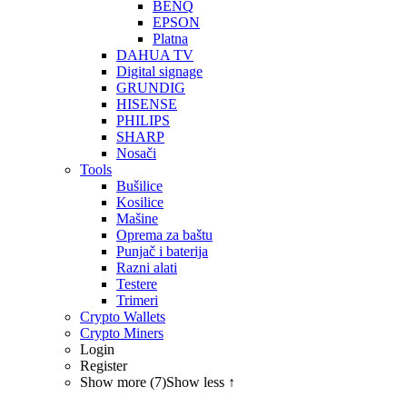
BENQ
EPSON
Platna
DAHUA TV
Digital signage
GRUNDIG
HISENSE
PHILIPS
SHARP
Nosači
Tools
Bušilice
Kosilice
Mašine
Oprema za baštu
Punjač i baterija
Razni alati
Testere
Trimeri
Crypto Wallets
Crypto Miners
Login
Register
Show more (7)
Show less ↑