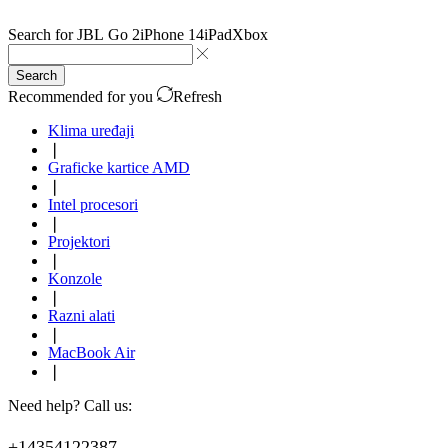
Search for
JBL Go 2
iPhone 14
iPad
Xbox
Search
Recommended for you
Refresh
Klima uređaji
❘
Graficke kartice AMD
❘
Intel procesori
❘
Projektori
❘
Konzole
❘
Razni alati
❘
MacBook Air
❘
Need help? Call us:
+14354122387