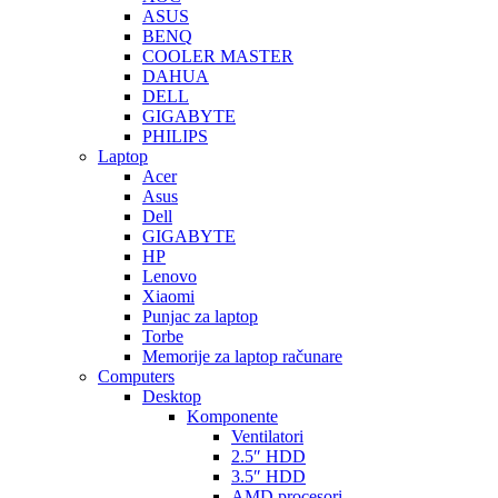
ASUS
BENQ
COOLER MASTER
DAHUA
DELL
GIGABYTE
PHILIPS
Laptop
Acer
Asus
Dell
GIGABYTE
HP
Lenovo
Xiaomi
Punjac za laptop
Torbe
Memorije za laptop računare
Computers
Desktop
Komponente
Ventilatori
2.5″ HDD
3.5″ HDD
AMD procesori