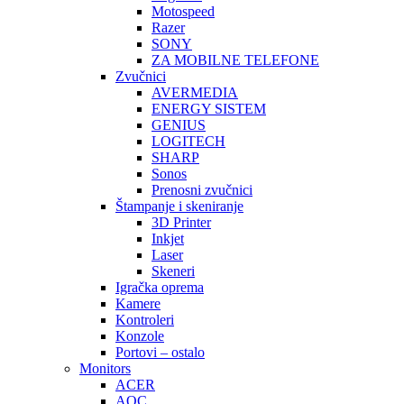
Motospeed
Razer
SONY
ZA MOBILNE TELEFONE
Zvučnici
AVERMEDIA
ENERGY SISTEM
GENIUS
LOGITECH
SHARP
Sonos
Prenosni zvučnici
Štampanje i skeniranje
3D Printer
Inkjet
Laser
Skeneri
Igračka oprema
Kamere
Kontroleri
Konzole
Portovi – ostalo
Monitors
ACER
AOC