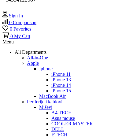
Sign In
0
Comparison
0
Favorites
0
My Cart
Menu
All Departments
All-in-One
Apple
Iphone
iPhone 11
iPhone 13
iPhone 14
iPhone 15
MacBook Air
Periferije i kablovi
Miševi
A4 TECH
Asus mouse
COOLER MASTER
DELL
ETECH