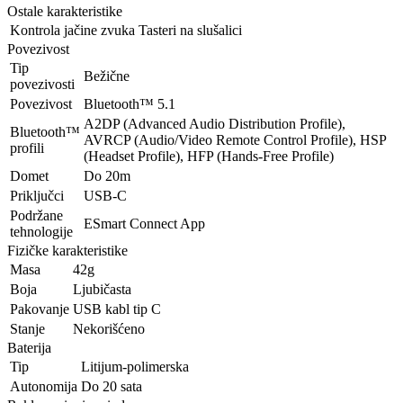
Ostale karakteristike
Kontrola jačine zvuka
Tasteri na slušalici
Povezivost
Tip
Bežične
povezivosti
Povezivost
Bluetooth™ 5.1
A2DP (Advanced Audio Distribution Profile),
Bluetooth™
AVRCP (Audio/Video Remote Control Profile), HSP
profili
(Headset Profile), HFP (Hands-Free Profile)
Domet
Do 20m
Priključci
USB-C
Podržane
ESmart Connect App
tehnologije
Fizičke karakteristike
Masa
42g
Boja
Ljubičasta
Pakovanje
USB kabl tip C
Stanje
Nekorišćeno
Baterija
Tip
Litijum-polimerska
Autonomija
Do 20 sata