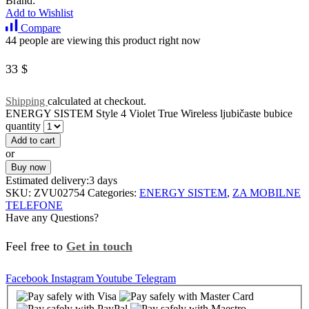
Brand:
Add to Wishlist
Compare
44 people are viewing this product right now
33
$
Shipping
calculated at checkout.
ENERGY SISTEM Style 4 Violet True Wireless ljubičaste bubice
quantity
Add to cart
or
Buy now
Estimated delivery:
3 days
SKU:
ZVU02754
Categories:
ENERGY SISTEM
,
ZA MOBILNE
TELEFONE
Have any Questions?
Feel free to
Get in touch
Facebook
Instagram
Youtube
Telegram