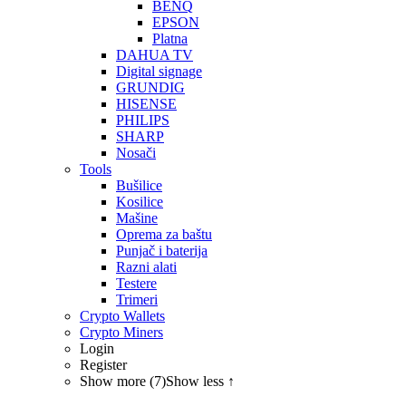
BENQ
EPSON
Platna
DAHUA TV
Digital signage
GRUNDIG
HISENSE
PHILIPS
SHARP
Nosači
Tools
Bušilice
Kosilice
Mašine
Oprema za baštu
Punjač i baterija
Razni alati
Testere
Trimeri
Crypto Wallets
Crypto Miners
Login
Register
Show more (7)
Show less ↑