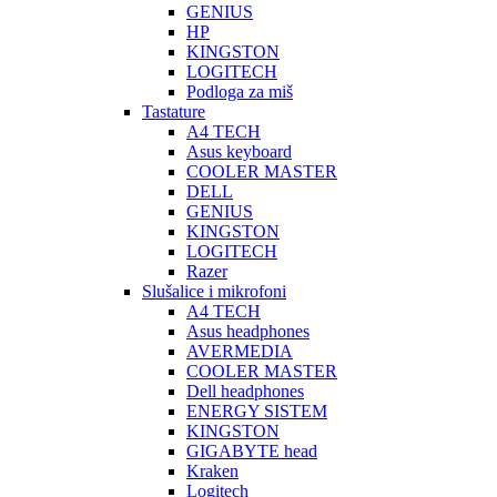
GENIUS
HP
KINGSTON
LOGITECH
Podloga za miš
Tastature
A4 TECH
Asus keyboard
COOLER MASTER
DELL
GENIUS
KINGSTON
LOGITECH
Razer
Slušalice i mikrofoni
A4 TECH
Asus headphones
AVERMEDIA
COOLER MASTER
Dell headphones
ENERGY SISTEM
KINGSTON
GIGABYTE head
Kraken
Logitech