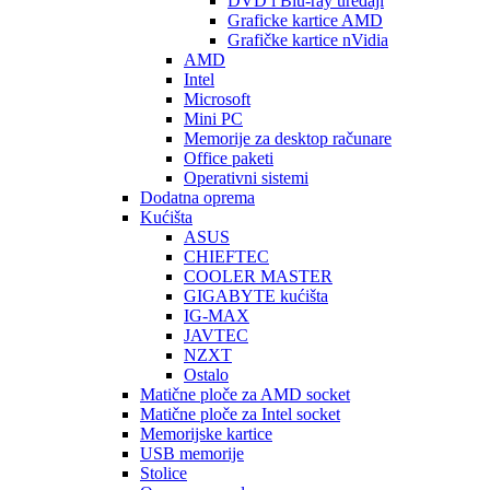
DVD i Blu-ray uređaji
Graficke kartice AMD
Grafičke kartice nVidia
AMD
Intel
Microsoft
Mini PC
Memorije za desktop računare
Office paketi
Operativni sistemi
Dodatna oprema
Kućišta
ASUS
CHIEFTEC
COOLER MASTER
GIGABYTE kućišta
IG-MAX
JAVTEC
NZXT
Ostalo
Matične ploče za AMD socket
Matične ploče za Intel socket
Memorijske kartice
USB memorije
Stolice