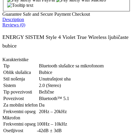
Guarantee Safe and Secure Payment Checkout
Description
Reviews (0)
ENERGY SISTEM Style 4 Violet True Wireless ljubičaste
bubice
Karakteristike
Tip
Bluetooth slušalice sa mikrofonom
Oblik slušalica
Bubice
Stil nošenja
Unutrašnjost uha
Sistem
2.0 (Stereo)
Tip povezivosti
Bežične
Povezivost
Bluetooth™ 5.1
Za mobilni telefon
Da
Frekventni opseg
20Hz – 20kHz
Mikrofon
Frekventni opseg
100Hz – 10kHz
Osetljivost
-42dB ± 3dB