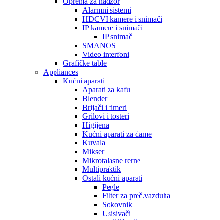
Oprema za nadzor
Alarmni sistemi
HDCVI kamere i snimači
IP kamere i snimači
IP snimač
SMANOS
Video interfoni
Grafičke table
Appliances
Kućni aparati
Aparati za kafu
Blender
Brijači i timeri
Grilovi i tosteri
Higijena
Kućni aparati za dame
Kuvala
Mikser
Mikrotalasne rerne
Multipraktik
Ostali kućni aparati
Pegle
Filter za preč.vazduha
Sokovnik
Usisivači