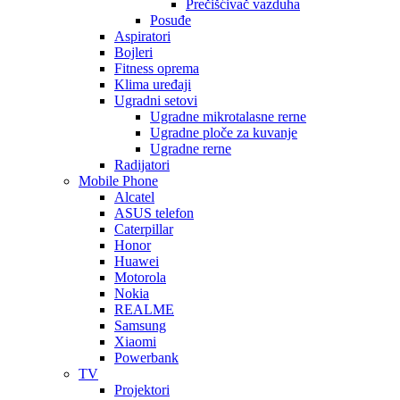
Prečišćivač vazduha
Posuđe
Aspiratori
Bojleri
Fitness oprema
Klima uređaji
Ugradni setovi
Ugradne mikrotalasne rerne
Ugradne ploče za kuvanje
Ugradne rerne
Radijatori
Mobile Phone
Alcatel
ASUS telefon
Caterpillar
Honor
Huawei
Motorola
Nokia
REALME
Samsung
Xiaomi
Powerbank
TV
Projektori