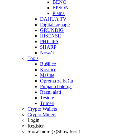
BENQ
EPSON
Platna
DAHUA TV
Digital signage
GRUNDIG
HISENSE
PHILIPS
SHARP
Nosači
Tools
Bušilice
Kosilice
Mašine
Oprema za baštu
Punjač i baterija
Razni alati
Testere
Trimeri
Crypto Wallets
Crypto Miners
Login
Register
Show more (7)
Show less ↑