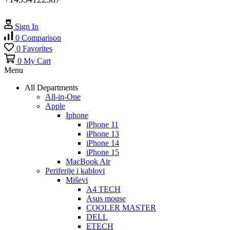
Sign In
0
Comparison
0
Favorites
0
My Cart
Menu
All Departments
All-in-One
Apple
Iphone
iPhone 11
iPhone 13
iPhone 14
iPhone 15
MacBook Air
Periferije i kablovi
Miševi
A4 TECH
Asus mouse
COOLER MASTER
DELL
ETECH