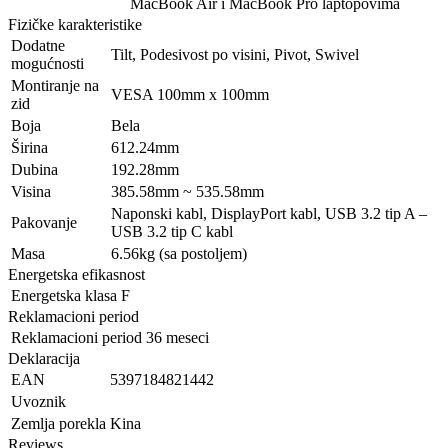
MacBook Air i MacBook Pro laptopovima
Fizičke karakteristike
Dodatne
Tilt, Podesivost po visini, Pivot, Swivel
mogućnosti
Montiranje na
VESA 100mm x 100mm
zid
Boja
Bela
Širina
612.24mm
Dubina
192.28mm
Visina
385.58mm ~ 535.58mm
Naponski kabl, DisplayPort kabl, USB 3.2 tip A –
Pakovanje
USB 3.2 tip C kabl
Masa
6.56kg (sa postoljem)
Energetska efikasnost
Energetska klasa
F
Reklamacioni period
Reklamacioni period
36 meseci
Deklaracija
EAN
5397184821442
Uvoznik
Zemlja porekla
Kina
Reviews