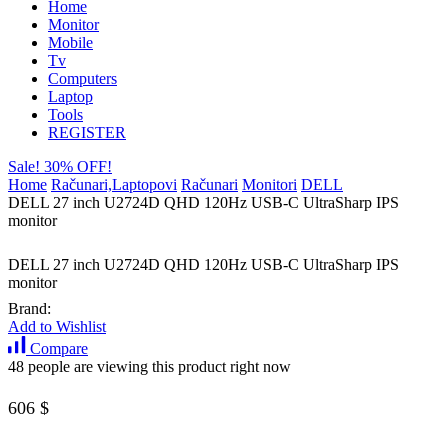
Home
Monitor
Mobile
Tv
Computers
Laptop
Tools
REGISTER
Sale! 30% OFF!
Home
Računari,Laptopovi
Računari
Monitori
DELL
DELL 27 inch U2724D QHD 120Hz USB-C UltraSharp IPS
monitor
DELL 27 inch U2724D QHD 120Hz USB-C UltraSharp IPS
monitor
Brand:
Add to Wishlist
Compare
48 people are viewing this product right now
606
$