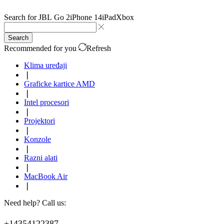
Search for
JBL Go 2
iPhone 14
iPad
Xbox
Search
Recommended for you
Refresh
Klima uređaji
❘
Graficke kartice AMD
❘
Intel procesori
❘
Projektori
❘
Konzole
❘
Razni alati
❘
MacBook Air
❘
Need help? Call us:
+14354122387