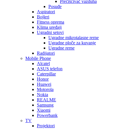
Prečišćivač vazduha
Posuđe
Aspiratori
Bojleri
Fitness oprema
Klima uređaji
Ugradni setovi
Ugradne mikrotalasne rerne
Ugradne ploče za kuvanje
Ugradne rerne
Radijatori
Mobile Phone
Alcatel
ASUS telefon
Caterpillar
Honor
Huawei
Motorola
Nokia
REALME
Samsung
Xiaomi
Powerbank
TV
Projektori