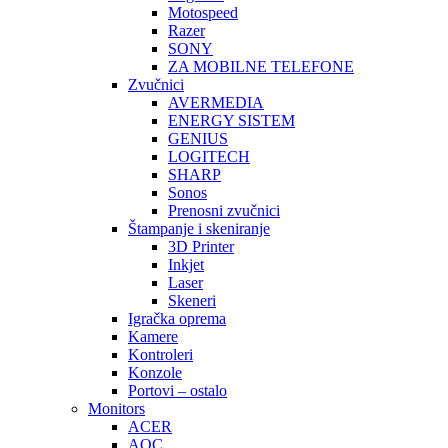
Motospeed
Razer
SONY
ZA MOBILNE TELEFONE
Zvučnici
AVERMEDIA
ENERGY SISTEM
GENIUS
LOGITECH
SHARP
Sonos
Prenosni zvučnici
Štampanje i skeniranje
3D Printer
Inkjet
Laser
Skeneri
Igračka oprema
Kamere
Kontroleri
Konzole
Portovi – ostalo
Monitors
ACER
AOC