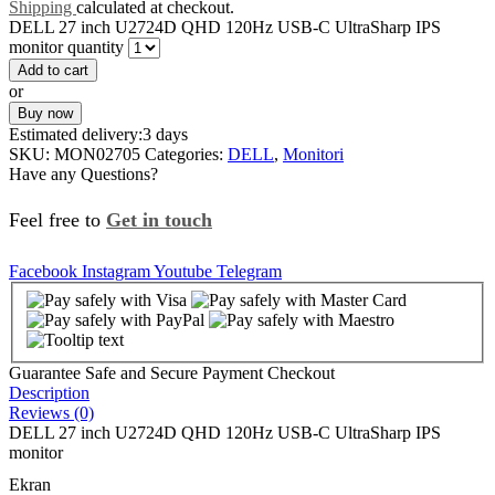
Shipping
calculated at checkout.
DELL 27 inch U2724D QHD 120Hz USB-C UltraSharp IPS
monitor quantity
Add to cart
or
Buy now
Estimated delivery:
3 days
SKU:
MON02705
Categories:
DELL
,
Monitori
Have any Questions?
Feel free to
Get in touch
Facebook
Instagram
Youtube
Telegram
Guarantee Safe and Secure Payment Checkout
Description
Reviews (0)
DELL 27 inch U2724D QHD 120Hz USB-C UltraSharp IPS
monitor
Ekran