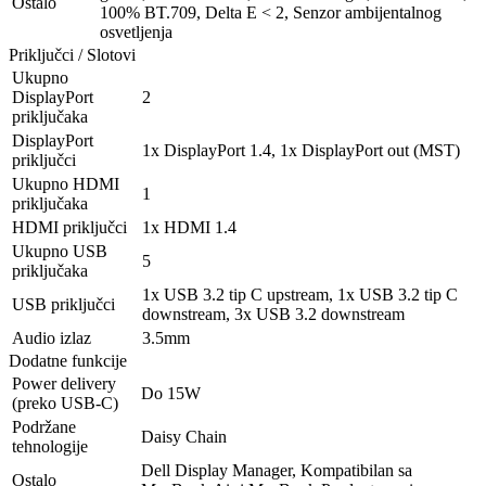
Ostalo
100% BT.709, Delta E < 2, Senzor ambijentalnog
osvetljenja
Priključci / Slotovi
Ukupno
DisplayPort
2
priključaka
DisplayPort
1x DisplayPort 1.4, 1x DisplayPort out (MST)
priključci
Ukupno HDMI
1
priključaka
HDMI priključci
1x HDMI 1.4
Ukupno USB
5
priključaka
1x USB 3.2 tip C upstream, 1x USB 3.2 tip C
USB priključci
downstream, 3x USB 3.2 downstream
Audio izlaz
3.5mm
Dodatne funkcije
Power delivery
Do 15W
(preko USB-C)
Podržane
Daisy Chain
tehnologije
Dell Display Manager, Kompatibilan sa
Ostalo