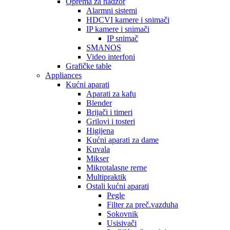
Oprema za nadzor
Alarmni sistemi
HDCVI kamere i snimači
IP kamere i snimači
IP snimač
SMANOS
Video interfoni
Grafičke table
Appliances
Kućni aparati
Aparati za kafu
Blender
Brijači i timeri
Grilovi i tosteri
Higijena
Kućni aparati za dame
Kuvala
Mikser
Mikrotalasne rerne
Multipraktik
Ostali kućni aparati
Pegle
Filter za preč.vazduha
Sokovnik
Usisivači