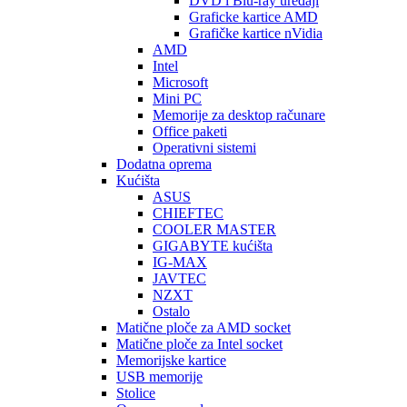
DVD i Blu-ray uređaji
Graficke kartice AMD
Grafičke kartice nVidia
AMD
Intel
Microsoft
Mini PC
Memorije za desktop računare
Office paketi
Operativni sistemi
Dodatna oprema
Kućišta
ASUS
CHIEFTEC
COOLER MASTER
GIGABYTE kućišta
IG-MAX
JAVTEC
NZXT
Ostalo
Matične ploče za AMD socket
Matične ploče za Intel socket
Memorijske kartice
USB memorije
Stolice