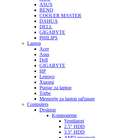
ASUS
BENQ
COOLER MASTER
DAHUA
DELL
GIGABYTE
PHILIPS
Laptop
Acer
Asus
Dell
GIGABYTE
HP
Lenovo
Xiaomi
Punjac za laptop
Torbe
Memorije za laptop računare
Computers
Desktop
Komponente
Ventilatori
2.5″ HDD
3.5″ HDD
AMD procesori