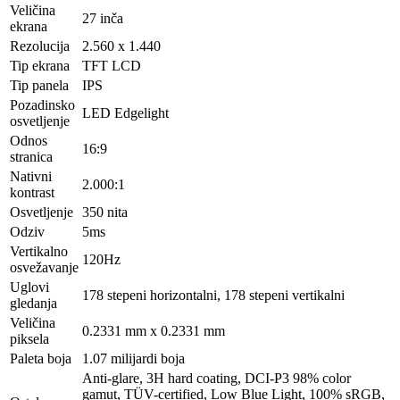
Veličina
27 inča
ekrana
Rezolucija
2.560 x 1.440
Tip ekrana
TFT LCD
Tip panela
IPS
Pozadinsko
LED Edgelight
osvetljenje
Odnos
16:9
stranica
Nativni
2.000:1
kontrast
Osvetljenje
350 nita
Odziv
5ms
Vertikalno
120Hz
osvežavanje
Uglovi
178 stepeni horizontalni, 178 stepeni vertikalni
gledanja
Veličina
0.2331 mm x 0.2331 mm
piksela
Paleta boja
1.07 milijardi boja
Anti-glare, 3H hard coating, DCI-P3 98% color
gamut, TÜV-certified, Low Blue Light, 100% sRGB,