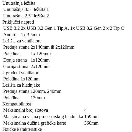
Unutrašnja ležišta
Unutrašnja 3.5″ ležišta
1
Unutrašnja 2.5″ ležišta
2
Priključci napred
USB 3.2
2x USB 3.2 Gen 1 Tip A, 1x USB 3.2 Gen 2 x 2 Tip C
Audio
1x 3.5mm
Ležišta za ventilatore
Prednja strana
2x140mm ili 2x120mm
Poleđina
1x 120mm
Donja strana
1x120mm
Gornja strana
2x120mm
Ugrađeni ventilatori
Poleđina
1x120mm
Ležišta za hladnjake
Prednja strana
120mm, 240mm
Poleđina
120mm
Kompatibilnost
Maksimalni broj slotova
4
Maksimalna visina procesorskog hladnjaka
159mm
Maksimalna dužina grafičke karte
360mm
Fizičke karakteristike