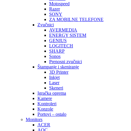
Motospeed
Razer
SONY
ZA MOBILNE TELEFONE
Zvučnici
AVERMEDIA
ENERGY SISTEM
GENIUS
LOGITECH
SHARP
Sonos
Prenosni zvučnici
Štampanje i skeniranje
3D Printer
Inkjet
Laser
Skeneri
Igračka oprema
Kamere
Kontroleri
Konzole
Portovi – ostalo
Monitors
ACER
AOC