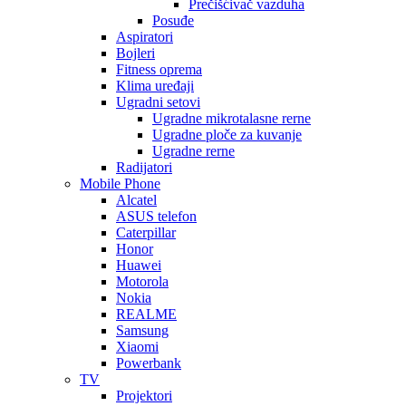
Prečišćivač vazduha
Posuđe
Aspiratori
Bojleri
Fitness oprema
Klima uređaji
Ugradni setovi
Ugradne mikrotalasne rerne
Ugradne ploče za kuvanje
Ugradne rerne
Radijatori
Mobile Phone
Alcatel
ASUS telefon
Caterpillar
Honor
Huawei
Motorola
Nokia
REALME
Samsung
Xiaomi
Powerbank
TV
Projektori