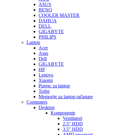
ASUS
BENQ
COOLER MASTER
DAHUA
DELL
GIGABYTE
PHILIPS
Laptop
Acer
Asus
Dell
GIGABYTE
HP
Lenovo
Xiaomi
Punjac za laptop
Torbe
Memorije za laptop računare
Computers
Desktop
Komponente
Ventilatori
2.5″ HDD
3.5″ HDD
AMD procesori