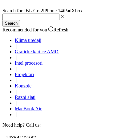
Search for
JBL Go 2
iPhone 14
iPad
Xbox
Search
Recommended for you
Refresh
Klima uređaji
❘
Graficke kartice AMD
❘
Intel procesori
❘
Projektori
❘
Konzole
❘
Razni alati
❘
MacBook Air
❘
Need help? Call us:
+14354122387