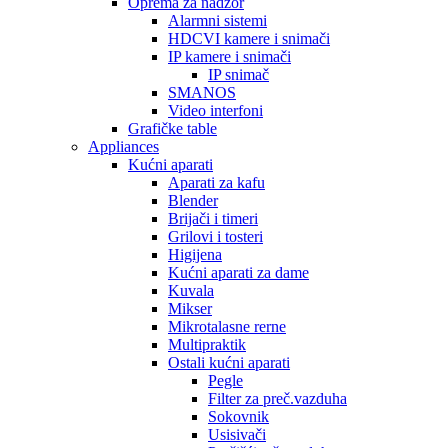
Oprema za nadzor
Alarmni sistemi
HDCVI kamere i snimači
IP kamere i snimači
IP snimač
SMANOS
Video interfoni
Grafičke table
Appliances
Kućni aparati
Aparati za kafu
Blender
Brijači i timeri
Grilovi i tosteri
Higijena
Kućni aparati za dame
Kuvala
Mikser
Mikrotalasne rerne
Multipraktik
Ostali kućni aparati
Pegle
Filter za preč.vazduha
Sokovnik
Usisivači