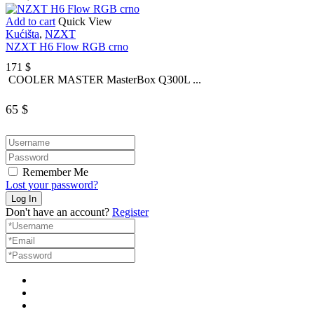
Add to cart
Quick View
Kućišta
,
NZXT
NZXT H6 Flow RGB crno
171
$
COOLER MASTER MasterBox Q300L ...
65
$
Remember Me
Lost your password?
Don't have an account?
Register