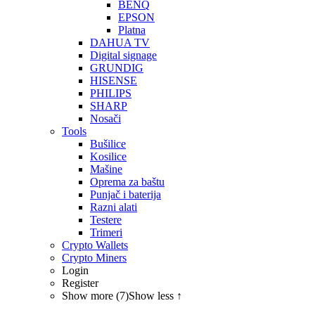
BENQ
EPSON
Platna
DAHUA TV
Digital signage
GRUNDIG
HISENSE
PHILIPS
SHARP
Nosači
Tools
Bušilice
Kosilice
Mašine
Oprema za baštu
Punjač i baterija
Razni alati
Testere
Trimeri
Crypto Wallets
Crypto Miners
Login
Register
Show more (7)
Show less ↑