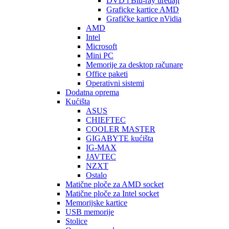
DVD i Blu-ray uređaji
Graficke kartice AMD
Grafičke kartice nVidia
AMD
Intel
Microsoft
Mini PC
Memorije za desktop računare
Office paketi
Operativni sistemi
Dodatna oprema
Kućišta
ASUS
CHIEFTEC
COOLER MASTER
GIGABYTE kućišta
IG-MAX
JAVTEC
NZXT
Ostalo
Matične ploče za AMD socket
Matične ploče za Intel socket
Memorijske kartice
USB memorije
Stolice