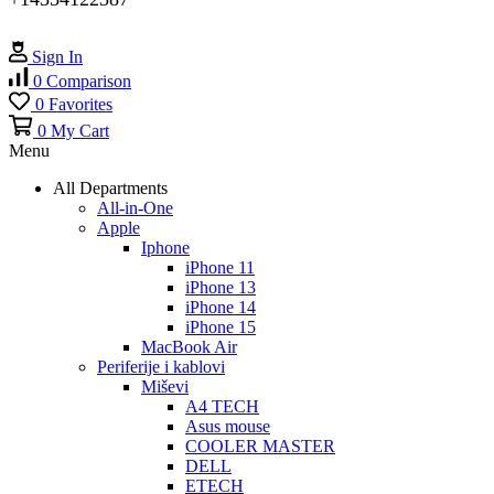
Sign In
0
Comparison
0
Favorites
0
My Cart
Menu
All Departments
All-in-One
Apple
Iphone
iPhone 11
iPhone 13
iPhone 14
iPhone 15
MacBook Air
Periferije i kablovi
Miševi
A4 TECH
Asus mouse
COOLER MASTER
DELL
ETECH