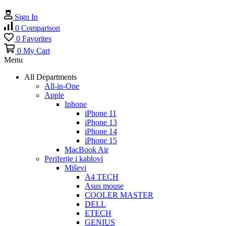
Sign In
0
Comparison
0
Favorites
0
My Cart
Menu
All Departments
All-in-One
Apple
Iphone
iPhone 11
iPhone 13
iPhone 14
iPhone 15
MacBook Air
Periferije i kablovi
Miševi
A4 TECH
Asus mouse
COOLER MASTER
DELL
ETECH
GENIUS