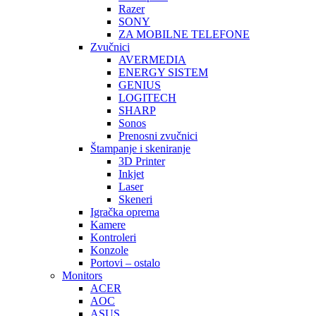
Razer
SONY
ZA MOBILNE TELEFONE
Zvučnici
AVERMEDIA
ENERGY SISTEM
GENIUS
LOGITECH
SHARP
Sonos
Prenosni zvučnici
Štampanje i skeniranje
3D Printer
Inkjet
Laser
Skeneri
Igračka oprema
Kamere
Kontroleri
Konzole
Portovi – ostalo
Monitors
ACER
AOC
ASUS