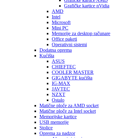
Graficke kartice AMD
Grafičke kartice nVidia
AMD
Intel
Microsoft
Mini PC
Memorije za desktop računare
Office paketi
Operativni sistemi
Dodatna oprema
Kućišta
ASUS
CHIEFTEC
COOLER MASTER
GIGABYTE kućišta
IG-MAX
JAVTEC
NZXT
Ostalo
Matične ploče za AMD socket
Matične ploče za Intel socket
Memorijske kartice
USB memorije
Stolice
Oprema za nadzor