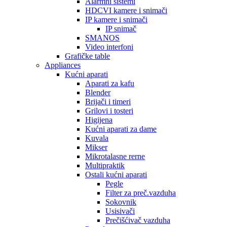
Alarmni sistemi
HDCVI kamere i snimači
IP kamere i snimači
IP snimač
SMANOS
Video interfoni
Grafičke table
Appliances
Kućni aparati
Aparati za kafu
Blender
Brijači i timeri
Grilovi i tosteri
Higijena
Kućni aparati za dame
Kuvala
Mikser
Mikrotalasne rerne
Multipraktik
Ostali kućni aparati
Pegle
Filter za preč.vazduha
Sokovnik
Usisivači
Prečišćivač vazduha