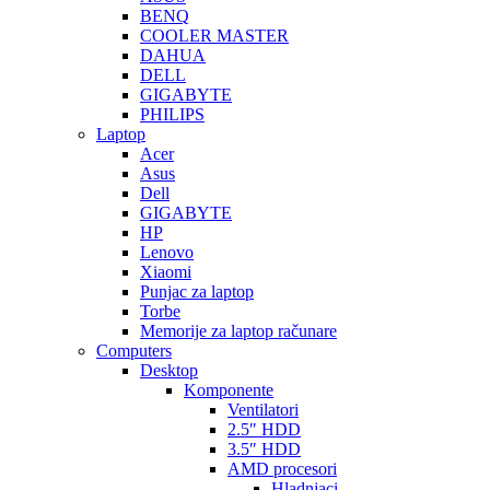
BENQ
COOLER MASTER
DAHUA
DELL
GIGABYTE
PHILIPS
Laptop
Acer
Asus
Dell
GIGABYTE
HP
Lenovo
Xiaomi
Punjac za laptop
Torbe
Memorije za laptop računare
Computers
Desktop
Komponente
Ventilatori
2.5″ HDD
3.5″ HDD
AMD procesori
Hladnjaci