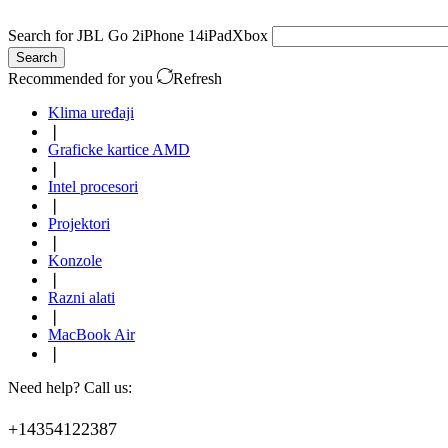
Search for
JBL Go 2
iPhone 14
iPad
Xbox
Search
Recommended for you
Refresh
Klima uređaji
❘
Graficke kartice AMD
❘
Intel procesori
❘
Projektori
❘
Konzole
❘
Razni alati
❘
MacBook Air
❘
Need help? Call us:
+14354122387