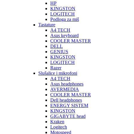
HP
KINGSTON
LOGITECH
Podloga za miš
Tastature
A4 TECH
Asus keyboard
COOLER MASTER
DELL
GENIUS
KINGSTON
LOGITECH
Razer
Slušalice i mikrofoni
A4 TECH
Asus headphones
AVERMEDIA
COOLER MASTER
Dell headphones
ENERGY SISTEM
KINGSTON
GIGABYTE head
Kraken
Logitech
Motospeed