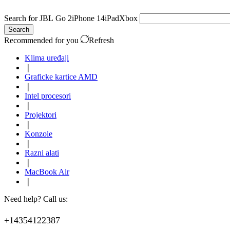
Search for
JBL Go 2
iPhone 14
iPad
Xbox
Search
Recommended for you
Refresh
Klima uređaji
❘
Graficke kartice AMD
❘
Intel procesori
❘
Projektori
❘
Konzole
❘
Razni alati
❘
MacBook Air
❘
Need help? Call us:
+14354122387