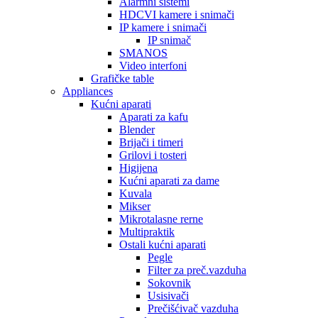
Alarmni sistemi
HDCVI kamere i snimači
IP kamere i snimači
IP snimač
SMANOS
Video interfoni
Grafičke table
Appliances
Kućni aparati
Aparati za kafu
Blender
Brijači i timeri
Grilovi i tosteri
Higijena
Kućni aparati za dame
Kuvala
Mikser
Mikrotalasne rerne
Multipraktik
Ostali kućni aparati
Pegle
Filter za preč.vazduha
Sokovnik
Usisivači
Prečišćivač vazduha