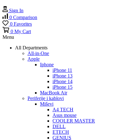
Sign In
0
Comparison
0
Favorites
0
My Cart
Menu
All Departments
All-in-One
Apple
Iphone
iPhone 11
iPhone 13
iPhone 14
iPhone 15
MacBook Air
Periferije i kablovi
Miševi
A4 TECH
Asus mouse
COOLER MASTER
DELL
ETECH
GENIUS