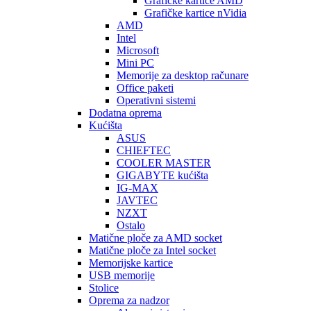
Graficke kartice AMD
Grafičke kartice nVidia
AMD
Intel
Microsoft
Mini PC
Memorije za desktop računare
Office paketi
Operativni sistemi
Dodatna oprema
Kućišta
ASUS
CHIEFTEC
COOLER MASTER
GIGABYTE kućišta
IG-MAX
JAVTEC
NZXT
Ostalo
Matične ploče za AMD socket
Matične ploče za Intel socket
Memorijske kartice
USB memorije
Stolice
Oprema za nadzor