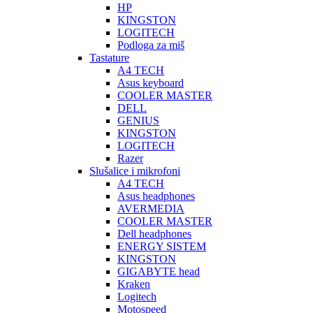
HP
KINGSTON
LOGITECH
Podloga za miš
Tastature
A4 TECH
Asus keyboard
COOLER MASTER
DELL
GENIUS
KINGSTON
LOGITECH
Razer
Slušalice i mikrofoni
A4 TECH
Asus headphones
AVERMEDIA
COOLER MASTER
Dell headphones
ENERGY SISTEM
KINGSTON
GIGABYTE head
Kraken
Logitech
Motospeed