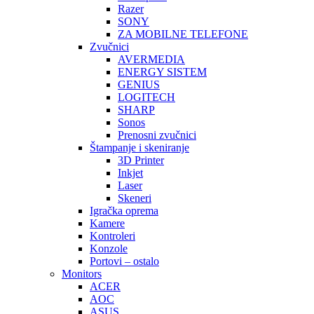
Razer
SONY
ZA MOBILNE TELEFONE
Zvučnici
AVERMEDIA
ENERGY SISTEM
GENIUS
LOGITECH
SHARP
Sonos
Prenosni zvučnici
Štampanje i skeniranje
3D Printer
Inkjet
Laser
Skeneri
Igračka oprema
Kamere
Kontroleri
Konzole
Portovi – ostalo
Monitors
ACER
AOC
ASUS