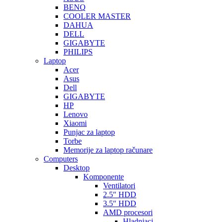
BENQ
COOLER MASTER
DAHUA
DELL
GIGABYTE
PHILIPS
Laptop
Acer
Asus
Dell
GIGABYTE
HP
Lenovo
Xiaomi
Punjac za laptop
Torbe
Memorije za laptop računare
Computers
Desktop
Komponente
Ventilatori
2.5″ HDD
3.5″ HDD
AMD procesori
Hladnjaci