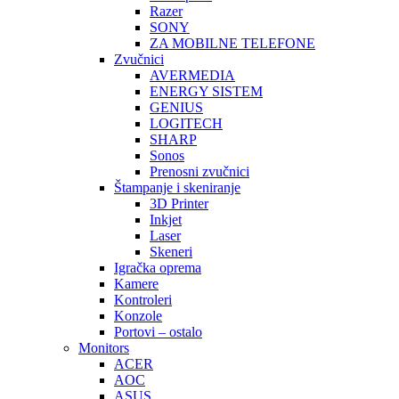
Razer
SONY
ZA MOBILNE TELEFONE
Zvučnici
AVERMEDIA
ENERGY SISTEM
GENIUS
LOGITECH
SHARP
Sonos
Prenosni zvučnici
Štampanje i skeniranje
3D Printer
Inkjet
Laser
Skeneri
Igračka oprema
Kamere
Kontroleri
Konzole
Portovi – ostalo
Monitors
ACER
AOC
ASUS