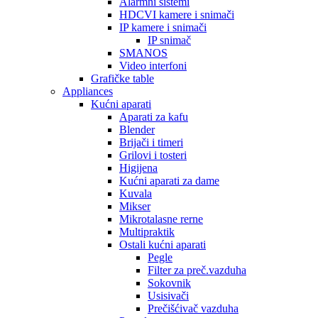
Alarmni sistemi
HDCVI kamere i snimači
IP kamere i snimači
IP snimač
SMANOS
Video interfoni
Grafičke table
Appliances
Kućni aparati
Aparati za kafu
Blender
Brijači i timeri
Grilovi i tosteri
Higijena
Kućni aparati za dame
Kuvala
Mikser
Mikrotalasne rerne
Multipraktik
Ostali kućni aparati
Pegle
Filter za preč.vazduha
Sokovnik
Usisivači
Prečišćivač vazduha