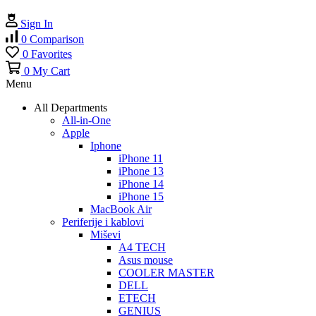
Sign In
0
Comparison
0
Favorites
0
My Cart
Menu
All Departments
All-in-One
Apple
Iphone
iPhone 11
iPhone 13
iPhone 14
iPhone 15
MacBook Air
Periferije i kablovi
Miševi
A4 TECH
Asus mouse
COOLER MASTER
DELL
ETECH
GENIUS