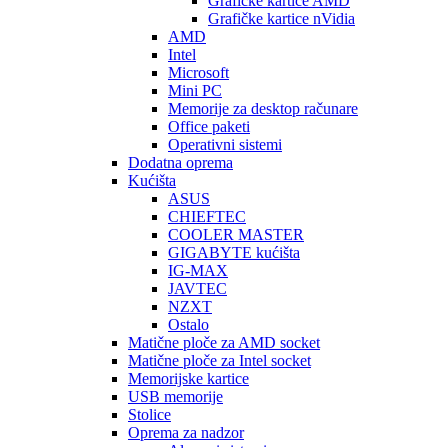
Graficke kartice AMD
Grafičke kartice nVidia
AMD
Intel
Microsoft
Mini PC
Memorije za desktop računare
Office paketi
Operativni sistemi
Dodatna oprema
Kućišta
ASUS
CHIEFTEC
COOLER MASTER
GIGABYTE kućišta
IG-MAX
JAVTEC
NZXT
Ostalo
Matične ploče za AMD socket
Matične ploče za Intel socket
Memorijske kartice
USB memorije
Stolice
Oprema za nadzor