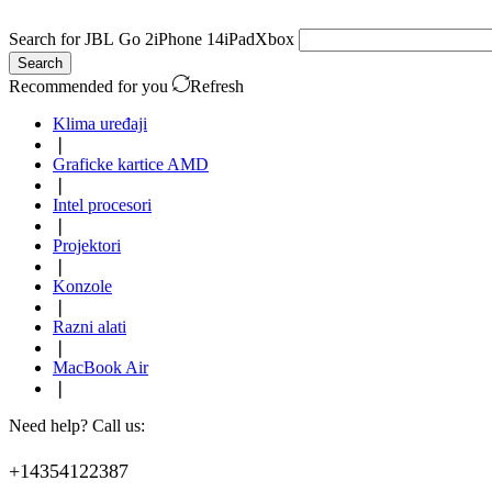
Search for
JBL Go 2
iPhone 14
iPad
Xbox
Search
Recommended for you
Refresh
Klima uređaji
❘
Graficke kartice AMD
❘
Intel procesori
❘
Projektori
❘
Konzole
❘
Razni alati
❘
MacBook Air
❘
Need help? Call us:
+14354122387