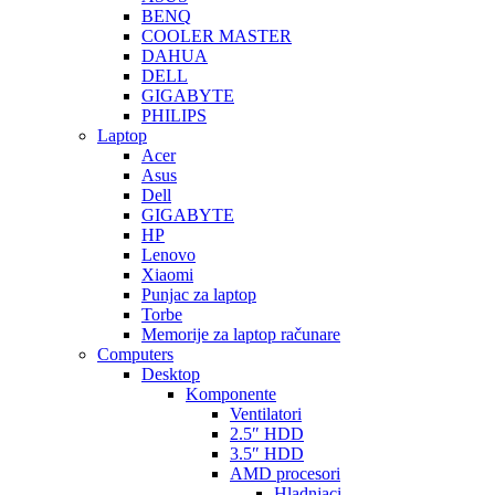
BENQ
COOLER MASTER
DAHUA
DELL
GIGABYTE
PHILIPS
Laptop
Acer
Asus
Dell
GIGABYTE
HP
Lenovo
Xiaomi
Punjac za laptop
Torbe
Memorije za laptop računare
Computers
Desktop
Komponente
Ventilatori
2.5″ HDD
3.5″ HDD
AMD procesori
Hladnjaci