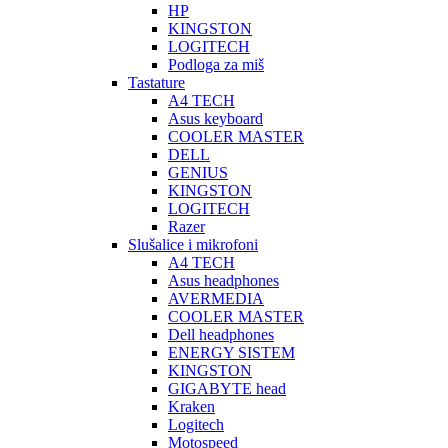
HP
KINGSTON
LOGITECH
Podloga za miš
Tastature
A4 TECH
Asus keyboard
COOLER MASTER
DELL
GENIUS
KINGSTON
LOGITECH
Razer
Slušalice i mikrofoni
A4 TECH
Asus headphones
AVERMEDIA
COOLER MASTER
Dell headphones
ENERGY SISTEM
KINGSTON
GIGABYTE head
Kraken
Logitech
Motospeed