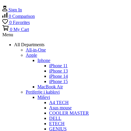
Sign In
0
Comparison
0
Favorites
0
My Cart
Menu
All Departments
All-in-One
Apple
Iphone
iPhone 11
iPhone 13
iPhone 14
iPhone 15
MacBook Air
Periferije i kablovi
Miševi
A4 TECH
Asus mouse
COOLER MASTER
DELL
ETECH
GENIUS