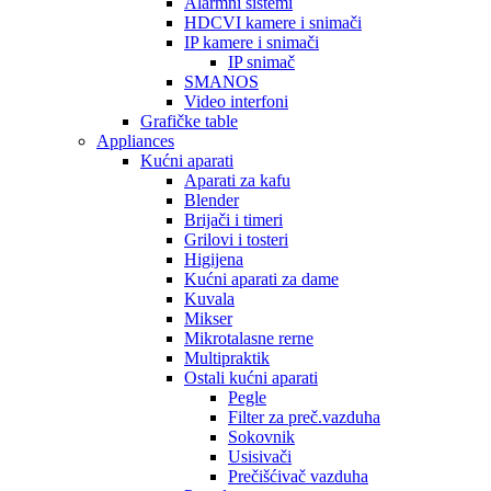
Alarmni sistemi
HDCVI kamere i snimači
IP kamere i snimači
IP snimač
SMANOS
Video interfoni
Grafičke table
Appliances
Kućni aparati
Aparati za kafu
Blender
Brijači i timeri
Grilovi i tosteri
Higijena
Kućni aparati za dame
Kuvala
Mikser
Mikrotalasne rerne
Multipraktik
Ostali kućni aparati
Pegle
Filter za preč.vazduha
Sokovnik
Usisivači
Prečišćivač vazduha