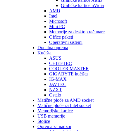
Graficke kartice AMD
Grafičke kartice nVidia
AMD
Intel
Microsoft
Mini PC
Memorije za desktop računare
Office paketi
Operativni sistemi
Dodatna oprema
Kućišta
ASUS
CHIEFTEC
COOLER MASTER
GIGABYTE kućišta
IG-MAX
JAVTEC
NZXT
Ostalo
Matične ploče za AMD socket
Matične ploče za Intel socket
Memorijske kartice
USB memorije
Stolice
Oprema za nadzor