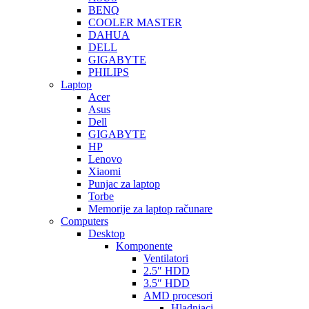
BENQ
COOLER MASTER
DAHUA
DELL
GIGABYTE
PHILIPS
Laptop
Acer
Asus
Dell
GIGABYTE
HP
Lenovo
Xiaomi
Punjac za laptop
Torbe
Memorije za laptop računare
Computers
Desktop
Komponente
Ventilatori
2.5″ HDD
3.5″ HDD
AMD procesori
Hladnjaci