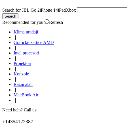
Search for
JBL Go 2
iPhone 14
iPad
Xbox
Search
Recommended for you
Refresh
Klima uređaji
❘
Graficke kartice AMD
❘
Intel procesori
❘
Projektori
❘
Konzole
❘
Razni alati
❘
MacBook Air
❘
Need help? Call us:
+14354122387