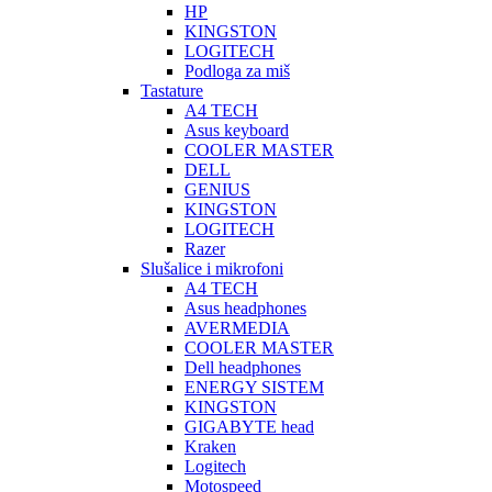
HP
KINGSTON
LOGITECH
Podloga za miš
Tastature
A4 TECH
Asus keyboard
COOLER MASTER
DELL
GENIUS
KINGSTON
LOGITECH
Razer
Slušalice i mikrofoni
A4 TECH
Asus headphones
AVERMEDIA
COOLER MASTER
Dell headphones
ENERGY SISTEM
KINGSTON
GIGABYTE head
Kraken
Logitech
Motospeed