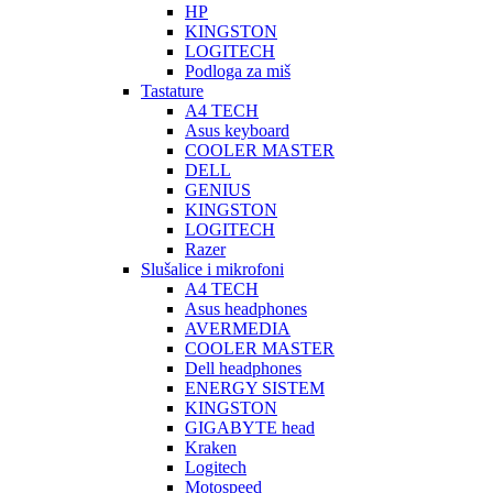
HP
KINGSTON
LOGITECH
Podloga za miš
Tastature
A4 TECH
Asus keyboard
COOLER MASTER
DELL
GENIUS
KINGSTON
LOGITECH
Razer
Slušalice i mikrofoni
A4 TECH
Asus headphones
AVERMEDIA
COOLER MASTER
Dell headphones
ENERGY SISTEM
KINGSTON
GIGABYTE head
Kraken
Logitech
Motospeed