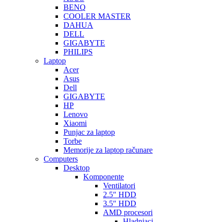
BENQ
COOLER MASTER
DAHUA
DELL
GIGABYTE
PHILIPS
Laptop
Acer
Asus
Dell
GIGABYTE
HP
Lenovo
Xiaomi
Punjac za laptop
Torbe
Memorije za laptop računare
Computers
Desktop
Komponente
Ventilatori
2.5″ HDD
3.5″ HDD
AMD procesori
Hladnjaci