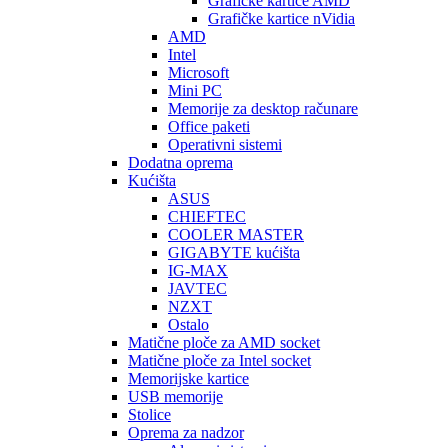
Graficke kartice AMD
Grafičke kartice nVidia
AMD
Intel
Microsoft
Mini PC
Memorije za desktop računare
Office paketi
Operativni sistemi
Dodatna oprema
Kućišta
ASUS
CHIEFTEC
COOLER MASTER
GIGABYTE kućišta
IG-MAX
JAVTEC
NZXT
Ostalo
Matične ploče za AMD socket
Matične ploče za Intel socket
Memorijske kartice
USB memorije
Stolice
Oprema za nadzor