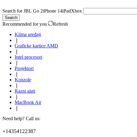
Search for
JBL Go 2
iPhone 14
iPad
Xbox
Search
Recommended for you
Refresh
Klima uređaji
❘
Graficke kartice AMD
❘
Intel procesori
❘
Projektori
❘
Konzole
❘
Razni alati
❘
MacBook Air
❘
Need help? Call us:
+14354122387