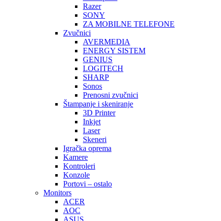
Razer
SONY
ZA MOBILNE TELEFONE
Zvučnici
AVERMEDIA
ENERGY SISTEM
GENIUS
LOGITECH
SHARP
Sonos
Prenosni zvučnici
Štampanje i skeniranje
3D Printer
Inkjet
Laser
Skeneri
Igračka oprema
Kamere
Kontroleri
Konzole
Portovi – ostalo
Monitors
ACER
AOC
ASUS