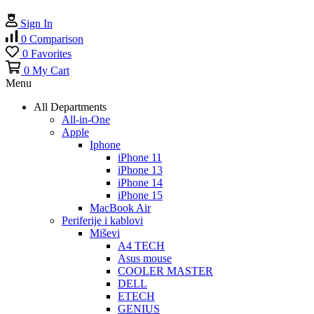
Sign In
0
Comparison
0
Favorites
0
My Cart
Menu
All Departments
All-in-One
Apple
Iphone
iPhone 11
iPhone 13
iPhone 14
iPhone 15
MacBook Air
Periferije i kablovi
Miševi
A4 TECH
Asus mouse
COOLER MASTER
DELL
ETECH
GENIUS