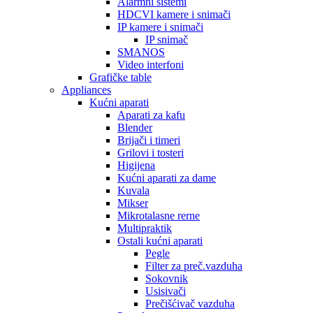
Alarmni sistemi
HDCVI kamere i snimači
IP kamere i snimači
IP snimač
SMANOS
Video interfoni
Grafičke table
Appliances
Kućni aparati
Aparati za kafu
Blender
Brijači i timeri
Grilovi i tosteri
Higijena
Kućni aparati za dame
Kuvala
Mikser
Mikrotalasne rerne
Multipraktik
Ostali kućni aparati
Pegle
Filter za preč.vazduha
Sokovnik
Usisivači
Prečišćivač vazduha